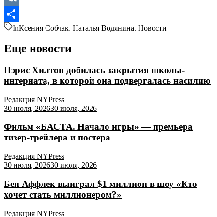
VK
In
Ксения Собчак
,
Наталья Водянина
,
Новости
Отправить
Еще новости
Пэрис Хилтон добилась закрытия школы-
интерната, в которой она подвергалась насилию
Редакция NYPress
30 июля, 2026
30 июля, 2026
Фильм «БАСТА. Начало игры» — премьера
тизер-трейлера и постера
Редакция NYPress
30 июля, 2026
30 июля, 2026
Бен Аффлек выиграл $1 миллион в шоу «Кто
хочет стать миллионером?»
Редакция NYPress