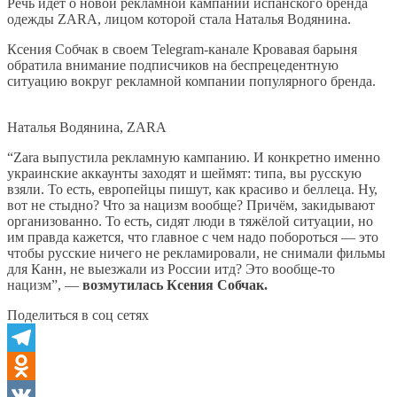
Речь идет о новой рекламной кампании испанского бренда
одежды ZARA, лицом которой стала Наталья Водянина.
Ксения Собчак в своем Telegram-канале Кровавая барыня
обратила внимание подписчиков на беспрецедентную
ситуацию вокруг рекламной компании популярного бренда.
Наталья Водянина, ZARA
“Zara выпустила рекламную кампанию. И конкретно именно
украинские аккаунты заходят и шеймят: типа, вы русскую
взяли. То есть, европейцы пишут, как красиво и беллеца. Ну,
вот не стыдно? Что за нацизм вообще? Причём, закидывают
организованно. То есть, сидят люди в тяжёлой ситуации, но
им правда кажется, что главное с чем надо побороться — это
чтобы русские ничего не рекламировали, не снимали фильмы
для Канн, не выезжали из России итд? Это вообще-то
нацизм”, —
возмутилась Ксения Собчак.
Поделиться в соц сетях
Telegram
Odnoklassniki