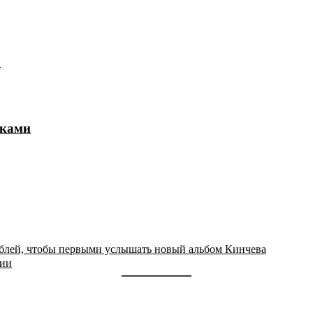
»
иками
блей, чтобы первыми услышать новый альбом Кинчева
сии