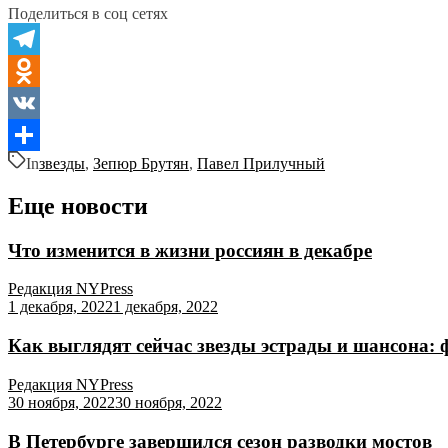
Поделиться в соц сетях
Telegram
Odnoklassniki
VK
In
звезды
,
Зепюр Брутян
,
Павел Прилучный
Отправить
Еще новости
Что изменится в жизни россиян в декабре
Редакция NYPress
1 декабря, 2022
1 декабря, 2022
Как выглядят сейчас звезды эстрады и шансона:
Редакция NYPress
30 ноября, 2022
30 ноября, 2022
В Петербурге завершился сезон разводки мостов