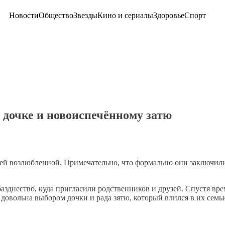
Новости
Общество
Звезды
Кино и сериалы
Здоровье
Спорт
 дочке и новоиспечённому затю
ей возлюбленной. Примечательно, что формально они заключили
зднество, куда пригласили родственников и друзей. Спустя вре
 довольна выбором дочки и рада зятю, который влился в их семь