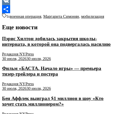
Odnoklassniki
VK
In
военная операция
,
Маргарита Симонян
,
мобилизация
Отправить
Еще новости
Пэрис Хилтон добилась закрытия школы-
интерната, в которой она подвергалась насилию
Редакция NYPress
30 июля, 2026
30 июля, 2026
Фильм «БАСТА. Начало игры» — премьера
тизер-трейлера и постера
Редакция NYPress
30 июля, 2026
30 июля, 2026
Бен Аффлек выиграл $1 миллион в шоу «Кто
хочет стать миллионером?»
Редакция NYPress