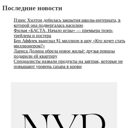
Последние новости
Пэрис Хилтон добилась закрытия школы-интерната, в
которой она подвергалась насилию
Фильм «БАСТА. Начало игры» — премьера тизер-
трейлера и постера
Бен Аффлек выиграл $1 миллион в шоу «Кто хочет стать
миллионером?»
Лариса Долина обрела новое жильё: друзья певицы
подарили ей квартиру
Специалисты назвали продукты на завтрак, которые не
повышают уровень сахара в крови