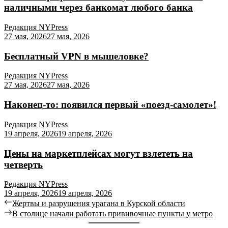
наличными через банкомат любого банка
Редакция NYPress
27 мая, 2026
27 мая, 2026
Бесплатный VPN в мышеловке?
Редакция NYPress
27 мая, 2026
27 мая, 2026
Наконец-то: появился первый «поезд-самолет»!
Редакция NYPress
19 апреля, 2026
19 апреля, 2026
Цены на маркетплейсах могут взлететь на
четверть
Редакция NYPress
19 апреля, 2026
19 апреля, 2026
Навигация
Previous
Жертвы и разрушения урагана в Курской области
post:
Next
В столице начали работать прививочные пункты у метро
по
post: