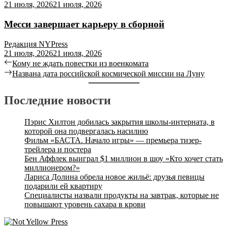
21 июля, 2026
21 июля, 2026
Месси завершает карьеру в сборной
Редакция NYPress
21 июля, 2026
21 июля, 2026
Навигация
Previous
Кому не ждать повестки из военкомата
post:
Next
Названа дата российской космической миссии на Луну
по
post:
записям
Последние новости
Пэрис Хилтон добилась закрытия школы-интерната, в
которой она подвергалась насилию
Фильм «БАСТА. Начало игры» — премьера тизер-
трейлера и постера
Бен Аффлек выиграл $1 миллион в шоу «Кто хочет стать
миллионером?»
Лариса Долина обрела новое жильё: друзья певицы
подарили ей квартиру
Специалисты назвали продукты на завтрак, которые не
повышают уровень сахара в крови