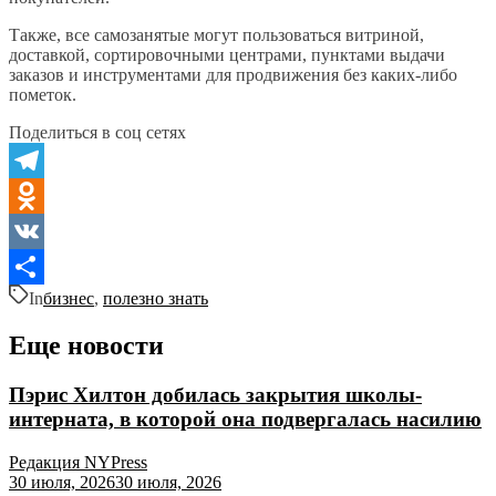
Также, все самозанятые могут пользоваться витриной,
доставкой, сортировочными центрами, пунктами выдачи
заказов и инструментами для продвижения без каких-либо
пометок.
Поделиться в соц сетях
Telegram
Odnoklassniki
VK
In
бизнес
,
полезно знать
Отправить
Еще новости
Пэрис Хилтон добилась закрытия школы-
интерната, в которой она подвергалась насилию
Редакция NYPress
30 июля, 2026
30 июля, 2026