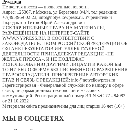
Редакция
Не желтая пресса — проверенные новости.
Адрес: 125367, г.Москва, ул.Береговая 8/4/4, тел.редакции
+7(495)969-02-23, info@notyellowpress.ru, Учредитель и
Гл.редактор Титов Юрий Александрович
ИСКЛЮЧИТЕЛЬНЫЕ ПРАВА НА МАТЕРИАЛЫ,
РАЗМЕЩЁННЫЕ НА ИНТЕРНЕТ-САЙТЕ
WWW.NYPRESS.RU, В СООТВЕТСТВИИ С
ЗАКОНОДАТЕЛЬСТВОМ РОССИЙСКОЙ ФЕДЕРАЦИИ ОБ
ОХРАНЕ РЕЗУЛЬТАТОВ ИНТЕЛЛЕКТУАЛЬНОЙ
ДЕЯТЕЛЬНОСТИ ПРИНАДЛЕЖАТ РЕДАКЦИИ «НЕ
ЖЕЛТАЯ ПРЕССА», И НЕ ПОДЛЕЖАТ
ИСПОЛЬЗОВАНИЮ ДРУГИМИ ЛИЦАМИ В КАКОЙ БЫ
ТО НИ БЫЛО ФОРМЕ БЕЗ ПИСЬМЕННОГО РАЗРЕШЕНИЯ
ПРАВООБЛАДАТЕЛЯ. ПРИОБРЕТЕНИЕ АВТОРСКИХ
ПРАВ И СВЯЗЬ С РЕДАКЦИЕЙ: info@notyellowpress.ru
Зарегистрирован - Федеральной службой по надзору в сфере
связи, информационных технологий и массовых
коммуникаций. Регистрационный номер ЭЛ N ФС 77 - 84082
от 21.10.2022
Материалы сайта предназначены для лиц старше 16 лет (16+).
МЫ В СОЦСЕТЯХ