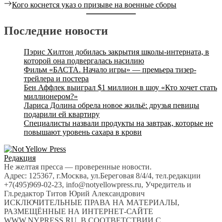
post:
Next
Кого коснется указ о призыве на военные сборы
по
post:
записям
Последние новости
Пэрис Хилтон добилась закрытия школы-интерната, в
которой она подвергалась насилию
Фильм «БАСТА. Начало игры» — премьера тизер-
трейлера и постера
Бен Аффлек выиграл $1 миллион в шоу «Кто хочет стать
миллионером?»
Лариса Долина обрела новое жильё: друзья певицы
подарили ей квартиру
Специалисты назвали продукты на завтрак, которые не
повышают уровень сахара в крови
Редакция
Не желтая пресса — проверенные новости.
Адрес: 125367, г.Москва, ул.Береговая 8/4/4, тел.редакции
+7(495)969-02-23, info@notyellowpress.ru, Учредитель и
Гл.редактор Титов Юрий Александрович
ИСКЛЮЧИТЕЛЬНЫЕ ПРАВА НА МАТЕРИАЛЫ,
РАЗМЕЩЁННЫЕ НА ИНТЕРНЕТ-САЙТЕ
WWW.NYPRESS.RU, В СООТВЕТСТВИИ С