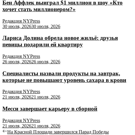
Бен Аффлек выиграл $1 миллион в шоу «Кто
хочет стать миллионером?»
Редакция NYPress
30 июля, 2026
30 июля, 2026
Лариса Долина обрела новое жильё: друзья
певицы подарили ей квартиру
Редакция NYPress
26 июля, 2026
26 июля, 2026
Специалисты назвали продукты на завтрак,
которые не повышают уровень сахара в крови
Редакция NYPress
21 июля, 2026
21 июля, 2026
Месси завершает карьеру в сборной
Редакция NYPress
21 июля, 2026
21 июля, 2026
Навигация
Previous
На Красной Площади завершился Парад Победы