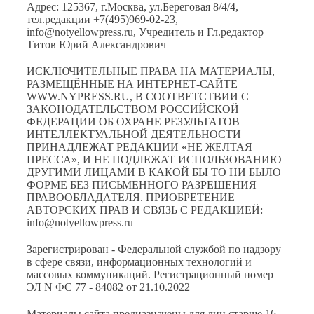
Адрес: 125367, г.Москва, ул.Береговая 8/4/4,
тел.редакции +7(495)969-02-23,
info@notyellowpress.ru, Учредитель и Гл.редактор
Титов Юрий Александрович
ИСКЛЮЧИТЕЛЬНЫЕ ПРАВА НА МАТЕРИАЛЫ,
РАЗМЕЩЁННЫЕ НА ИНТЕРНЕТ-САЙТЕ
WWW.NYPRESS.RU, В СООТВЕТСТВИИ С
ЗАКОНОДАТЕЛЬСТВОМ РОССИЙСКОЙ
ФЕДЕРАЦИИ ОБ ОХРАНЕ РЕЗУЛЬТАТОВ
ИНТЕЛЛЕКТУАЛЬНОЙ ДЕЯТЕЛЬНОСТИ
ПРИНАДЛЕЖАТ РЕДАКЦИИ «НЕ ЖЕЛТАЯ
ПРЕССА», И НЕ ПОДЛЕЖАТ ИСПОЛЬЗОВАНИЮ
ДРУГИМИ ЛИЦАМИ В КАКОЙ БЫ ТО НИ БЫЛО
ФОРМЕ БЕЗ ПИСЬМЕННОГО РАЗРЕШЕНИЯ
ПРАВООБЛАДАТЕЛЯ. ПРИОБРЕТЕНИЕ
АВТОРСКИХ ПРАВ И СВЯЗЬ С РЕДАКЦИЕЙ:
info@notyellowpress.ru
Зарегистрирован - Федеральной службой по надзору
в сфере связи, информационных технологий и
массовых коммуникаций. Регистрационный номер
ЭЛ N ФС 77 - 84082 от 21.10.2022
Материалы сайта предназначены для лиц старше 16