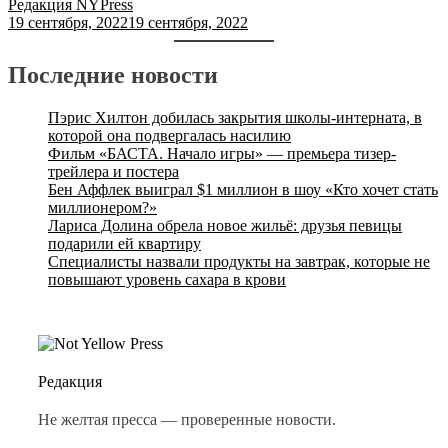
Редакция NYPress
19 сентября, 2022
19 сентября, 2022
Последние новости
Пэрис Хилтон добилась закрытия школы-интерната, в
которой она подвергалась насилию
Фильм «БАСТА. Начало игры» — премьера тизер-
трейлера и постера
Бен Аффлек выиграл $1 миллион в шоу «Кто хочет стать
миллионером?»
Лариса Долина обрела новое жильё: друзья певицы
подарили ей квартиру
Специалисты назвали продукты на завтрак, которые не
повышают уровень сахара в крови
Редакция
Не желтая пресса — проверенные новости.