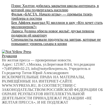
Пэрис Хилтон добилась закрытия школы-интерната, в
которой она подвергалась насилию
Фильм «БАСТА. Начало игры» — премьера тизер-
трейлера и постера
Бен Аффлек выиграл $1 миллион в шоу «Кто хочет стать
миллионером?»
Лариса Долина обрела новое жильё: друзья певицы
подарили ей квартиру
Специалисты назвали продукты на завтрак, которые не
повышают уровень сахара в крови
Редакция
Не желтая пресса — проверенные новости.
Адрес: 125367, г.Москва, ул.Береговая 8/4/4, тел.редакции
+7(495)969-02-23, info@notyellowpress.ru, Учредитель и
Гл.редактор Титов Юрий Александрович
ИСКЛЮЧИТЕЛЬНЫЕ ПРАВА НА МАТЕРИАЛЫ,
РАЗМЕЩЁННЫЕ НА ИНТЕРНЕТ-САЙТЕ
WWW.NYPRESS.RU, В СООТВЕТСТВИИ С
ЗАКОНОДАТЕЛЬСТВОМ РОССИЙСКОЙ ФЕДЕРАЦИИ ОБ
ОХРАНЕ РЕЗУЛЬТАТОВ ИНТЕЛЛЕКТУАЛЬНОЙ
ДЕЯТЕЛЬНОСТИ ПРИНАДЛЕЖАТ РЕДАКЦИИ «НЕ
ЖЕЛТАЯ ПРЕССА», И НЕ ПОДЛЕЖАТ