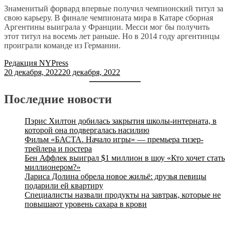
Знаменитый форвард впервые получил чемпионский титул за
свою карьеру. В финале чемпионата мира в Катаре сборная
Аргентины выиграла у Франции. Месси мог бы получить
этот титул на восемь лет раньше. Но в 2014 году аргентинцы
проиграли команде из Германии.
Редакция NYPress
20 декабря, 2022
20 декабря, 2022
Последние новости
Пэрис Хилтон добилась закрытия школы-интерната, в
которой она подвергалась насилию
Фильм «БАСТА. Начало игры» — премьера тизер-
трейлера и постера
Бен Аффлек выиграл $1 миллион в шоу «Кто хочет стать
миллионером?»
Лариса Долина обрела новое жильё: друзья певицы
подарили ей квартиру
Специалисты назвали продукты на завтрак, которые не
повышают уровень сахара в крови