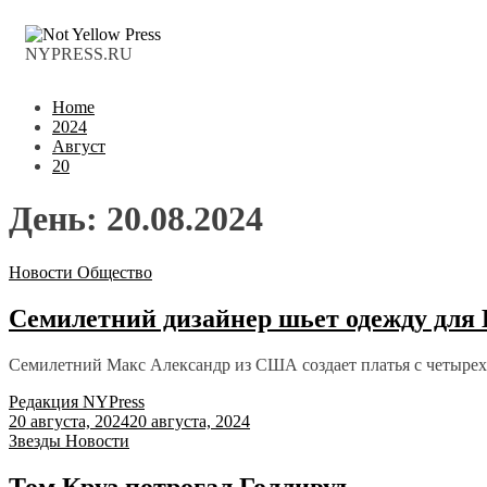
NYPRESS.RU
Home
2024
Август
20
День:
20.08.2024
Новости
Общество
Семилетний дизайнер шьет одежду для
Семилетний Макс Александр из США создает платья с четырех 
Редакция NYPress
20 августа, 2024
20 августа, 2024
Звезды
Новости
Том Круз потрогал Голливуд