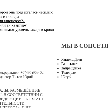
торой она подвергалась насилию
а и постера
 миллионером?»
или ей квартиру
овышают уровень сахара в крови
МЫ В СОЦСЕТ
Яндекс.Дзен
Вконтакте
Запрещенка
тел.редакции +7(495)969-02-
Телеграм
.редактор Титов Юрий
Ютуб
АЛЫ, РАЗМЕЩЁННЫЕ
, В СООТВЕТСТВИИ С
ЕДЕРАЦИИ ОБ ОХРАНЕ
ЕЯТЕЛЬНОСТИ
ПРЕССА», И НЕ