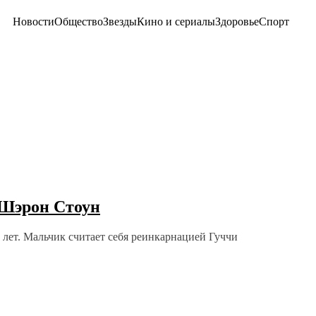
Новости
Общество
Звезды
Кино и сериалы
Здоровье
Спорт
 Шэрон Стоун
лет. Мальчик считает себя реинкарнацией Гуччи