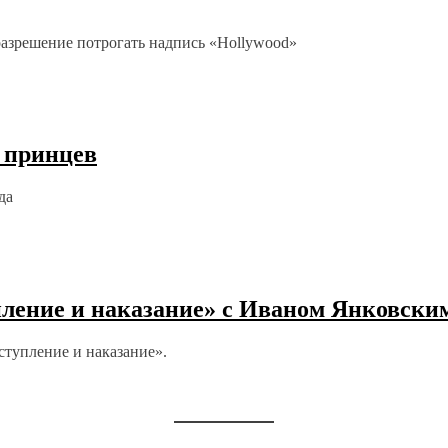
разрешение потрогать надпись «Hollywood»
 принцев
да
пление и наказание» с Иваном Янковски
ступление и наказание».