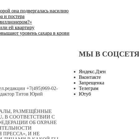
торой она подвергалась насилию
а и постера
 миллионером?»
или ей квартиру
овышают уровень сахара в крови
МЫ В СОЦСЕТ
Яндекс.Дзен
Вконтакте
Запрещенка
тел.редакции +7(495)969-02-
Телеграм
.редактор Титов Юрий
Ютуб
АЛЫ, РАЗМЕЩЁННЫЕ
, В СООТВЕТСТВИИ С
ЕДЕРАЦИИ ОБ ОХРАНЕ
ЕЯТЕЛЬНОСТИ
ПРЕССА», И НЕ