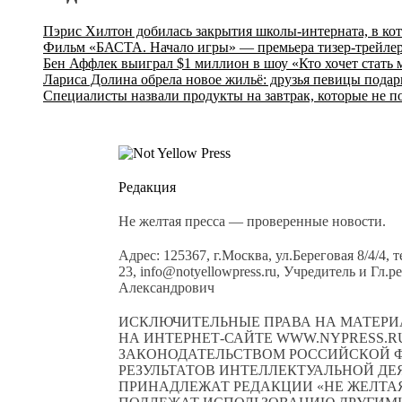
Пэрис Хилтон добилась закрытия школы-интерната, в ко
Фильм «БАСТА. Начало игры» — премьера тизер-трейлер
Бен Аффлек выиграл $1 миллион в шоу «Кто хочет стать
Лариса Долина обрела новое жильё: друзья певицы подар
Специалисты назвали продукты на завтрак, которые не п
Редакция
Не желтая пресса — проверенные новости.
Адрес: 125367, г.Москва, ул.Береговая 8/4/4, 
23, info@notyellowpress.ru, Учредитель и Гл
Александрович
ИСКЛЮЧИТЕЛЬНЫЕ ПРАВА НА МАТЕРИ
НА ИНТЕРНЕТ-САЙТЕ WWW.NYPRESS.RU
ЗАКОНОДАТЕЛЬСТВОМ РОССИЙСКОЙ Ф
РЕЗУЛЬТАТОВ ИНТЕЛЛЕКТУАЛЬНОЙ Д
ПРИНАДЛЕЖАТ РЕДАКЦИИ «НЕ ЖЕЛТАЯ 