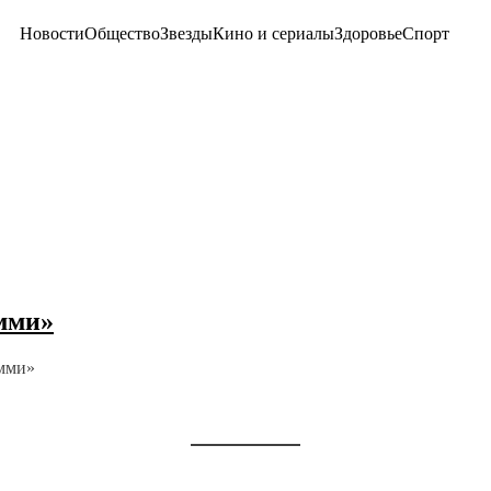
Новости
Общество
Звезды
Кино и сериалы
Здоровье
Спорт
мми»
Эмми»