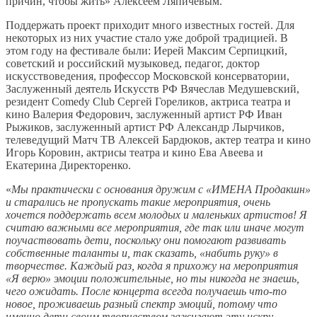
причин, чтобы жить» Алексеем Ляпичевым.
Поддержать проект приходит много известных гостей. Для
некоторых из них участие стало уже доброй традицией. В
этом году на фестивале были: Иерей Максим Серпицкий,
советский и российский музыковед, педагог, доктор
искусствоведения, профессор Московской консерватории,
Заслуженный деятель Искусств РФ Вячеслав Медушевский,
резидент Comedy Club Сергей Гореликов, актриса театра и
кино Валерия Федорович, заслуженный артист РФ Иван
Рыжиков, заслуженный артист РФ Александр Лырчиков,
телеведущий Матч ТВ Алексей Бардюков, актер театра и кино
Игорь Коровин, актрисы театра и кино Ева Авеева и
Екатерина Директоренко.
«
Мы практически с основания дружим с «ИМЕНА Продакшн»
и старались не пропускать такие мероприятия, очень
хочется поддержать всем молодых и маленьких артистов! Я
считаю важными все мероприятия, где так или иначе могут
поучаствовать дети, поскольку они помогают развивать
собственные таланты и, так сказать, «набить руку» в
творчестве. Каждый раз, когда я прихожу на мероприятия
«Я верю» эмоции положительные, но ты никогда не знаешь,
чего ожидать. После концерта всегда получаешь что-то
новое, проживаешь разный спектр эмоций, потому что
именно дети своим творчеством зажигают эту искру