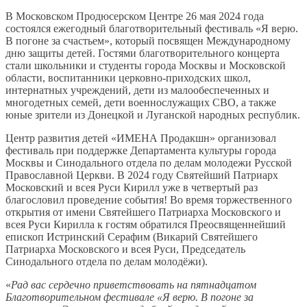
В Московском Продюсерском Центре 26 мая 2024 года
состоялся ежегодный благотворительный фестиваль «Я верю.
В погоне за счастьем», который посвящен Международному
дню защиты детей. Гостями благотворительного концерта
стали школьники и студенты города Москвы и Московской
области, воспитанники церковно-приходских школ,
интернатных учреждений, дети из малообеспеченных и
многодетных семей, дети военнослужащих СВО, а также
юные зрители из Донецкой и Луганской народных республик.
Центр развития детей «ИМЕНА Продакшн» организовал
фестиваль при поддержке Департамента культуры города
Москвы и Синодального отдела по делам молодежи Русской
Православной Церкви. В 2024 году Святейший Патриарх
Московский и всея Руси Кирилл уже в четвертый раз
благословил проведение события! Во время торжественного
открытия от имени Святейшего Патриарха Московского и
всея Руси Кирилла к гостям обратился Преосвященнейший
епископ Истринский Серафим (Викарий Святейшего
Патриарха Московского и всея Руси, Председатель
Синодального отдела по делам молодёжи).
«
Рад вас сердечно приветствовать на пятнадцатом
Благотворительном фестивале «Я верю. В погоне за