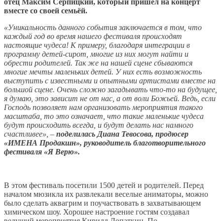
отец Максим Серпицкий, который пришёл на концерт
вместе со своей семьёй.
«Уникальность данного события заключается в том, что
каждый год во время нашего фестиваля происходят
настоящие чудеса! К примеру, благодаря интеграции в
программу детей-сирот, многие из них могут найти и
обрести родителей. Так же на нашей сцене сбываются
многие мечты маленьких детей. У них есть возможность
выступить с известными и опытными артистами вместе на
большой сцене. Очень сложно загадывать что-то на будущее,
я думаю, это зависит не от нас, а от воли Божьей. Ведь, если
Господь позволяет нам организовать мероприятия такого
масштаба, то это означает, что такие маленькие чудеса
будут происходить всегда, и будут делать нас намного
счастливее», –
поделилась Диана Тевосова, продюсер
«ИМЕНА Продакшн», руководитель благотворительного
фестиваля «Я Верю».
В этом фестиваль посетили 1500 детей и родителей. Перед
началом мюзикла их развлекали веселые аниматоры, можно
было сделать аквагрим и поучаствовать в захватывающем
химическом шоу. Хорошее настроение гостям создавал
ведущий мероприятия Кирилл Лопаткин. По