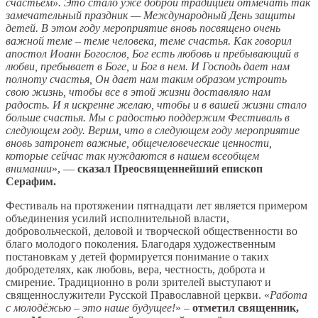
счастьем». Это стало уже доброй традицией отмечать так
замечательный праздник — Международный День защиты
детей. В этом году мероприятие вновь посвящено очень
важной теме – теме человека, теме счастья. Как говорил
апостол Иоанн Богослов, Бог есть любовь и пребывающий в
любви, пребывает в Боге, и Бог в нем. И Господь дает нам
полноту счастья, Он дает нам таким образом устроить
свою жизнь, чтобы все в этой жизни доставляло нам
радость. И я искренне желаю, чтобы и в вашей жизни стало
больше счастья. Мы с радостью поддержим Фестиваль в
следующем году. Верим, что в следующем году мероприятие
вновь затронет важные, общечеловеческие ценности,
которые сейчас так нуждаются в нашем всеобщем
внимании
», —
сказал Преосвященнейший епископ
Серафим.
Фестиваль на протяжении пятнадцати лет является примером
объединения усилий исполнительной власти,
добровольческой, деловой и творческой общественности во
благо молодого поколения. Благодаря художественным
постановкам у детей формируется понимание о таких
добродетелях, как любовь, вера, честность, доброта и
смирение. Традиционно в роли зрителей выступают и
священнослужители Русской Православной церкви. «
Работа
с молодёжью – это наше будущее!
» –
отметил священник,