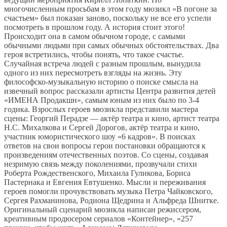
многочисленным просьбам в этом году мюзикл «В погоне за
счастьем» был показан заново, поскольку не все его успели
посмотреть в прошлом году. А история стоит этого!
Происходит она в самом обычном городе, с самыми
обычными людьми при самых обычных обстоятельствах. Два
героя встретились, чтобы понять, что такое счастье.
Случайная встреча людей с разным прошлым, вынудила
одного из них пересмотреть взгляды на жизнь. Эту
философско-музыкальную историю о поиске смысла на
извечный вопрос рассказали артисты Центра развития детей
«ИМЕНА Продакшн», самым юным из них было по 3-4
годика. Взрослых героев мюзикла представили мастера
сцены: Георгий Перадзе — актёр театра и кино, артист театра
Н.С. Михалкова и Сергей Дорогов, актёр театра и кино,
участник юмористического шоу «6 кадров». В поисках
ответов на свои вопросы герои постановки обращаются к
произведениям отечественных поэтов. Со сцены, создавая
незримую связь между поколениями, прозвучали стихи
Роберта Рождественского, Михаила Гуликова, Бориса
Пастернака и Евгения Евтушенко. Мысли и переживания
героев помогли прочувствовать музыка Петра Чайковского,
Сергея Рахманинова, Родиона Щедрина и Альфреда Шнитке.
Оригинальный сценарий мюзикла написан режиссером,
креативным продюсером сериалов «Контейнер», «257