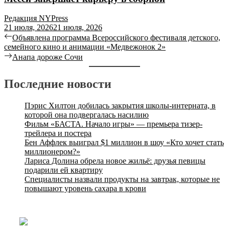
Редакция NYPress
21 июля, 2026
21 июля, 2026
Объявлена программа Всероссийского фестиваля детского,
семейного кино и анимации «Медвежонок 2»
Анапа дороже Сочи
Последние новости
Пэрис Хилтон добилась закрытия школы-интерната, в
которой она подвергалась насилию
Фильм «БАСТА. Начало игры» — премьера тизер-
трейлера и постера
Бен Аффлек выиграл $1 миллион в шоу «Кто хочет стать
миллионером?»
Лариса Долина обрела новое жильё: друзья певицы
подарили ей квартиру
Специалисты назвали продукты на завтрак, которые не
повышают уровень сахара в крови