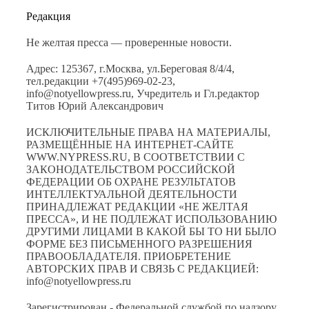
Редакция
Не желтая пресса — проверенные новости.
Адрес: 125367, г.Москва, ул.Береговая 8/4/4,
тел.редакции +7(495)969-02-23,
info@notyellowpress.ru, Учредитель и Гл.редактор
Титов Юрий Александрович
ИСКЛЮЧИТЕЛЬНЫЕ ПРАВА НА МАТЕРИАЛЫ,
РАЗМЕЩЁННЫЕ НА ИНТЕРНЕТ-САЙТЕ
WWW.NYPRESS.RU, В СООТВЕТСТВИИ С
ЗАКОНОДАТЕЛЬСТВОМ РОССИЙСКОЙ
ФЕДЕРАЦИИ ОБ ОХРАНЕ РЕЗУЛЬТАТОВ
ИНТЕЛЛЕКТУАЛЬНОЙ ДЕЯТЕЛЬНОСТИ
ПРИНАДЛЕЖАТ РЕДАКЦИИ «НЕ ЖЕЛТАЯ
ПРЕССА», И НЕ ПОДЛЕЖАТ ИСПОЛЬЗОВАНИЮ
ДРУГИМИ ЛИЦАМИ В КАКОЙ БЫ ТО НИ БЫЛО
ФОРМЕ БЕЗ ПИСЬМЕННОГО РАЗРЕШЕНИЯ
ПРАВООБЛАДАТЕЛЯ. ПРИОБРЕТЕНИЕ
АВТОРСКИХ ПРАВ И СВЯЗЬ С РЕДАКЦИЕЙ:
info@notyellowpress.ru
Зарегистрирован - Федеральной службой по надзору