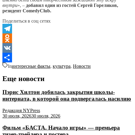
внутри
», –
добавил один из гостей Сергей Гореликов,
резидент ComedyClub.
Поделиться в соц сетях
Telegram
Odnoklassniki
VK
In
интересные факты
,
культура
,
Новости
Отправить
Еще новости
Пэрис Хилтон добилась закрытия школы-
интерната, в которой она подвергалась насилию
Редакция NYPress
30 июля, 2026
30 июля, 2026
Фильм «БАСТА. Начало игры» — премьера
тизер-трейлера и постера