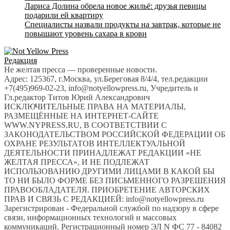
Лариса Долина обрела новое жильё: друзья певицы
подарили ей квартиру
Специалисты назвали продукты на завтрак, которые не
повышают уровень сахара в крови
Редакция
Не желтая пресса — проверенные новости.
Адрес: 125367, г.Москва, ул.Береговая 8/4/4, тел.редакции
+7(495)969-02-23, info@notyellowpress.ru, Учредитель и
Гл.редактор Титов Юрий Александрович
ИСКЛЮЧИТЕЛЬНЫЕ ПРАВА НА МАТЕРИАЛЫ,
РАЗМЕЩЁННЫЕ НА ИНТЕРНЕТ-САЙТЕ
WWW.NYPRESS.RU, В СООТВЕТСТВИИ С
ЗАКОНОДАТЕЛЬСТВОМ РОССИЙСКОЙ ФЕДЕРАЦИИ ОБ
ОХРАНЕ РЕЗУЛЬТАТОВ ИНТЕЛЛЕКТУАЛЬНОЙ
ДЕЯТЕЛЬНОСТИ ПРИНАДЛЕЖАТ РЕДАКЦИИ «НЕ
ЖЕЛТАЯ ПРЕССА», И НЕ ПОДЛЕЖАТ
ИСПОЛЬЗОВАНИЮ ДРУГИМИ ЛИЦАМИ В КАКОЙ БЫ
ТО НИ БЫЛО ФОРМЕ БЕЗ ПИСЬМЕННОГО РАЗРЕШЕНИЯ
ПРАВООБЛАДАТЕЛЯ. ПРИОБРЕТЕНИЕ АВТОРСКИХ
ПРАВ И СВЯЗЬ С РЕДАКЦИЕЙ: info@notyellowpress.ru
Зарегистрирован - Федеральной службой по надзору в сфере
связи, информационных технологий и массовых
коммуникаций. Регистрационный номер ЭЛ N ФС 77 - 84082