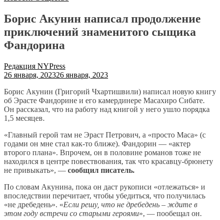
Борис Акунин написал продолжение
приключений знаменитого сыщика
Фандорина
Редакция NYPress
26 января, 2023
26 января, 2023
Борис Акунин (Григорий Чхартишвили) написал новую книгу
об Эрасте Фандорине и его камердинере Масахиро Сибате.
Он рассказал, что на работу над книгой у него ушло порядка
1,5 месяцев.
«Главный герой там не Эраст Петрович, а «просто Маса» (с
годами он мне стал как-то ближе). Фандорин — «актер
второго плана». Впрочем, он в половине романов тоже не
находился в центре повествования, так что красавцу-брюнету
не привыкать», —
сообщил писатель.
По словам Акунина, пока он даст рукописи «отлежаться» и
впоследствии перечитает, чтобы убедиться, что получилась
«не дребедень». «
Если решу, что не дребедень – ждите в
этом году встречи со старыми героями
», — пообещал он.