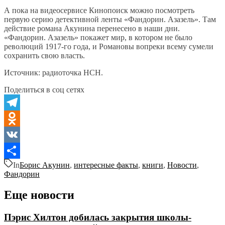
А пока на видеосервисе Кинопоиск можно посмотреть
первую серию детективной ленты «Фандорин. Азазель». Там
действие романа Акунина перенесено в наши дни.
«Фандорин. Азазель» покажет мир, в котором не было
революций 1917-го года, и Романовы вопреки всему сумели
сохранить свою власть.
Источник: радиоточка НСН.
Поделиться в соц сетях
Telegram
Odnoklassniki
VK
In
Борис Акунин
,
интересные факты
,
книги
,
Новости
,
Отправить
Фандорин
Еще новости
Пэрис Хилтон добилась закрытия школы-