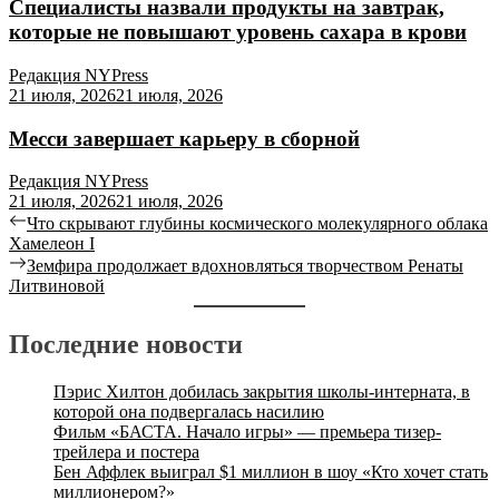
Специалисты назвали продукты на завтрак,
которые не повышают уровень сахара в крови
Редакция NYPress
21 июля, 2026
21 июля, 2026
Месси завершает карьеру в сборной
Редакция NYPress
21 июля, 2026
21 июля, 2026
Навигация
Previous
Что скрывают глубины космического молекулярного облака
post:
Хамелеон I
по
Next
Земфира продолжает вдохновляться творчеством Ренаты
записям
post:
Литвиновой
Последние новости
Пэрис Хилтон добилась закрытия школы-интерната, в
которой она подвергалась насилию
Фильм «БАСТА. Начало игры» — премьера тизер-
трейлера и постера
Бен Аффлек выиграл $1 миллион в шоу «Кто хочет стать
миллионером?»