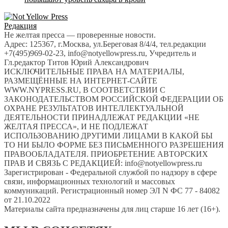
Редакция
Не желтая пресса — проверенные новости.
Адрес: 125367, г.Москва, ул.Береговая 8/4/4, тел.редакции
+7(495)969-02-23, info@notyellowpress.ru, Учредитель и
Гл.редактор Титов Юрий Александрович
ИСКЛЮЧИТЕЛЬНЫЕ ПРАВА НА МАТЕРИАЛЫ,
РАЗМЕЩЁННЫЕ НА ИНТЕРНЕТ-САЙТЕ
WWW.NYPRESS.RU, В СООТВЕТСТВИИ С
ЗАКОНОДАТЕЛЬСТВОМ РОССИЙСКОЙ ФЕДЕРАЦИИ ОБ
ОХРАНЕ РЕЗУЛЬТАТОВ ИНТЕЛЛЕКТУАЛЬНОЙ
ДЕЯТЕЛЬНОСТИ ПРИНАДЛЕЖАТ РЕДАКЦИИ «НЕ
ЖЕЛТАЯ ПРЕССА», И НЕ ПОДЛЕЖАТ
ИСПОЛЬЗОВАНИЮ ДРУГИМИ ЛИЦАМИ В КАКОЙ БЫ
ТО НИ БЫЛО ФОРМЕ БЕЗ ПИСЬМЕННОГО РАЗРЕШЕНИЯ
ПРАВООБЛАДАТЕЛЯ. ПРИОБРЕТЕНИЕ АВТОРСКИХ
ПРАВ И СВЯЗЬ С РЕДАКЦИЕЙ: info@notyellowpress.ru
Зарегистрирован - Федеральной службой по надзору в сфере
связи, информационных технологий и массовых
коммуникаций. Регистрационный номер ЭЛ N ФС 77 - 84082
от 21.10.2022
Материалы сайта предназначены для лиц старше 16 лет (16+).