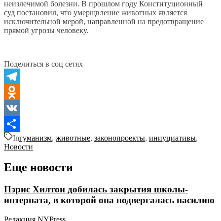
неизлечимой болезни. В прошлом году Конституционный
суд постановил, что умерщвление животных является
исключительной мерой, направленной на предотвращение
прямой угрозы человеку.
Поделиться в соц сетях
Telegram
Odnoklassniki
VK
In
гуманизм
,
животные
,
законопроекты
,
иниуциативы
,
Отправить
Новости
Еще новости
Пэрис Хилтон добилась закрытия школы-
интерната, в которой она подвергалась насилию
Редакция NYPress