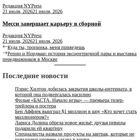
Редакция NYPress
21 июля, 2026
21 июля, 2026
Месси завершает карьеру в сборной
Редакция NYPress
21 июля, 2026
21 июля, 2026
Навигация
Previous
Куда ты, тропинка, меня приведешь
post:
Next
Репин и Нордман: история эксцентричной пары и выставка
по
post:
передвижников в Москве
записям
Последние новости
Пэрис Хилтон добилась закрытия школы-интерната, в
которой она подвергалась насилию
Фильм «БАСТА. Начало игры» — премьера тизер-
трейлера и постера
Бен Аффлек выиграл $1 миллион в шоу «Кто хочет стать
миллионером?»
Лариса Долина обрела новое жильё: друзья певицы
подарили ей квартиру
Специалисты назвали продукты на завтрак, которые не
повышают уровень сахара в крови