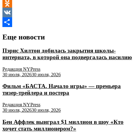
Telegram
Odnoklassniki
VK
Отправить
Еще новости
Пэрис Хилтон добилась закрытия школы-
интерната, в которой она подвергалась насилию
Редакция NYPress
30 июля, 2026
30 июля, 2026
Фильм «БАСТА. Начало игры» — премьера
тизер-трейлера и постера
Редакция NYPress
30 июля, 2026
30 июля, 2026
Бен Аффлек выиграл $1 миллион в шоу «Кто
хочет стать миллионером?»