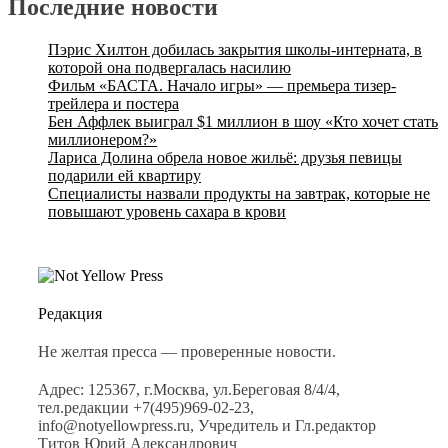
Последние новости
Пэрис Хилтон добилась закрытия школы-интерната, в
которой она подвергалась насилию
Фильм «БАСТА. Начало игры» — премьера тизер-
трейлера и постера
Бен Аффлек выиграл $1 миллион в шоу «Кто хочет стать
миллионером?»
Лариса Долина обрела новое жильё: друзья певицы
подарили ей квартиру
Специалисты назвали продукты на завтрак, которые не
повышают уровень сахара в крови
Редакция
Не желтая пресса — проверенные новости.
Адрес: 125367, г.Москва, ул.Береговая 8/4/4,
тел.редакции +7(495)969-02-23,
info@notyellowpress.ru, Учредитель и Гл.редактор
Титов Юрий Александрович