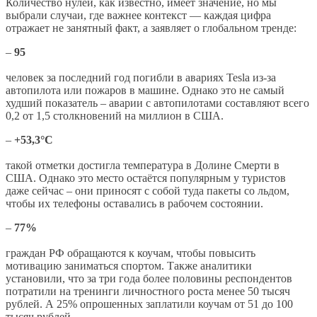
Количество нулей, как известно, имеет значение, но мы
выбрали случаи, где важнее контекст — каждая цифра
отражает не занятный факт, а заявляет о глобальном тренде:
–
95
человек за последний год погибли в авариях Tesla из-за
автопилота или пожаров в машине. Однако это не самый
худший показатель – аварии с автопилотами составляют всего
0,2 от 1,5 столкновений на миллион в США.
–
+53,3°С
такой отметки достигла температура в Долине Смерти в
США. Однако это место остаётся популярным у туристов
даже сейчас – они приносят с собой туда пакеты со льдом,
чтобы их телефоны оставались в рабочем состоянии.
–
77%
граждан РФ обращаются к коучам, чтобы повысить
мотивацию заниматься спортом. Также аналитики
установили, что за три года более половины респондентов
потратили на тренинги личностного роста менее 50 тысяч
рублей. А 25% опрошенных заплатили коучам от 51 до 100
тысяч рублей.