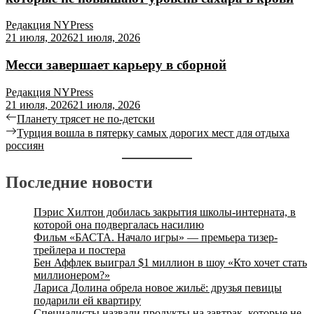
Редакция NYPress
21 июля, 2026
21 июля, 2026
Месси завершает карьеру в сборной
Редакция NYPress
21 июля, 2026
21 июля, 2026
Планету трясет не по-детски
Турция вошла в пятерку самых дорогих мест для отдыха
россиян
Последние новости
Пэрис Хилтон добилась закрытия школы-интерната, в
которой она подвергалась насилию
Фильм «БАСТА. Начало игры» — премьера тизер-
трейлера и постера
Бен Аффлек выиграл $1 миллион в шоу «Кто хочет стать
миллионером?»
Лариса Долина обрела новое жильё: друзья певицы
подарили ей квартиру
Специалисты назвали продукты на завтрак, которые не