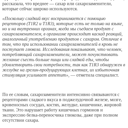
рассказала, что вреднее — сахар или сахарозаменители,
которые сейчас широко используются.
«Поскольку сладкий вкус воспринимается с помощью
рецепторов (T1R2 и T1R3), которые есть не только на языке,
но и на внутренних органах, когда мы съедаем продукт с
сахарозаменителем, в организме происходит каскад реакций,
аналогичный употреблению продуктов с сахаром. Отличие в
том, что при использовании сахарозаменителей в кровь не
поступает глюкоза. Исследования показывают, что человек,
потребляющий сахарозаменители, может почувствовать
желание съесть больше пищи или сладкой еды, чтобы
удовлетворить свои потребности, так как T1R3 обнаружен в
желудке на грелин-продуцирующих клетках, их избыточная
стимуляция усиливает аппетит»,
— отметила специалист.
По ее словам, сахарозаменители интенсивно связываются с
рецепторами сладкого вкуса в поджелудочной железе, мозге,
кровеносных сосудах, костях, желудке, кишечнике, жировой
ткани. Это нарушает работу кишечных гормонов и
экспрессию белка-переносчика глюкозы, даже при полном
отсутствии сахара.