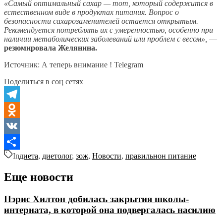
«Самый оптимальный сахар — тот, который содержится в
естественном виде в продуктах питания. Вопрос о
безопасности сахарозаменителей остается открытым.
Рекомендуется потреблять их с умеренностью, особенно при
наличии метаболических заболеваний или проблем с весом»,
—
резюмировала Желянина.
Источник: А теперь внимание ! Telegram
Поделиться в соц сетях
Telegram
Odnoklassniki
VK
In
диета
,
диетолог
,
зож
,
Новости
,
правильнон питание
Отправить
Еще новости
Пэрис Хилтон добилась закрытия школы-
интерната, в которой она подвергалась насилию