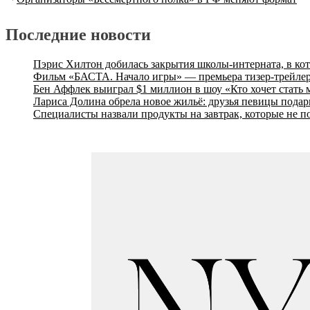
Последние новости
Пэрис Хилтон добилась закрытия школы-интерната, в ко
Фильм «БАСТА. Начало игры» — премьера тизер-трейлер
Бен Аффлек выиграл $1 миллион в шоу «Кто хочет стать
Лариса Долина обрела новое жильё: друзья певицы подар
Специалисты назвали продукты на завтрак, которые не п