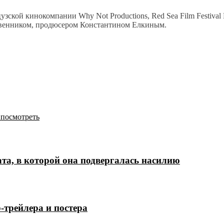
ой кинокомпании Why Not Productions, Red Sea Film Festival Fou
ственником, продюсером Константином Елкиным.
 посмотреть
а, в которой она подвергалась насилию
трейлера и постера