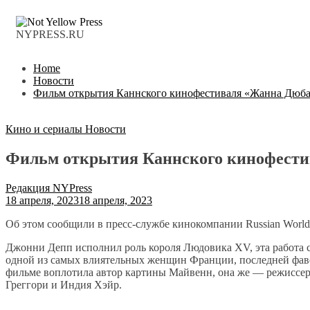
NYPRESS.RU
Home
Новости
Фильм открытия Каннского кинофестиваля «Жанна Дюба
Кино и сериалы
Новости
Фильм открытия Каннского кинофести
Редакция NYPress
18 апреля, 2023
18 апреля, 2023
Об этом сообщили в пресс-службе кинокомпании Russian World V
Джонни Депп исполнил роль короля Людовика XV, эта работа ст
одной из самых влиятельных женщин Франции, последней фав
фильме воплотила автор картины Майвенн, она же — режиссер
Греггори и Индия Хэйр.