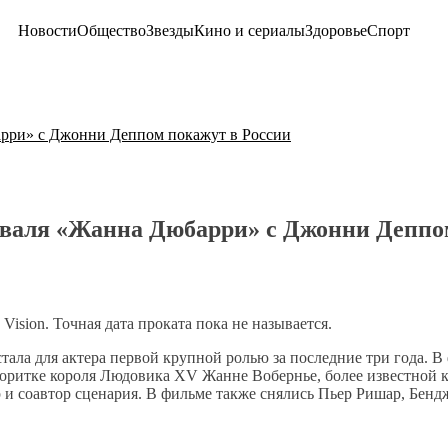
Новости
Общество
Звезды
Кино и сериалы
Здоровье
Спорт
рри» с Джонни Деппом покажут в России
валя «Жанна Дюбарри» с Джонни Деппом
ision. Точная дата проката пока не называется.
ала для актера первой крупной ролью за последние три года. В 
оритке короля Людовика XV Жанне Вобернье, более известной 
 и соавтор сценария. В фильме также снялись Пьер Ришар, Бен