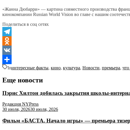
«Жанна Дюбарри» — картина совместного производства французск
кинокомпании Russian World Vision во главе с нашим соотече
Поделиться в соц сетях
Telegram
Odnoklassniki
VK
In
интересные факты
,
кино
,
культура
,
Новости
,
премьера
,
что
Отправить
Еще новости
Пэрис Хилтон добилась закрытия школы-интернат
Редакция NYPress
30 июля, 2026
30 июля, 2026
Фильм «БАСТА. Начало игры» — премьера тизер-