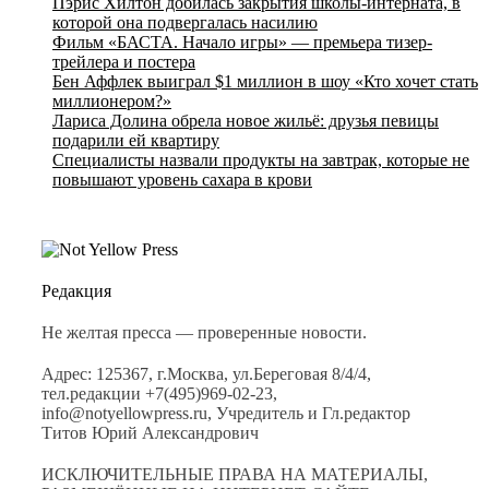
Пэрис Хилтон добилась закрытия школы-интерната, в
которой она подвергалась насилию
Фильм «БАСТА. Начало игры» — премьера тизер-
трейлера и постера
Бен Аффлек выиграл $1 миллион в шоу «Кто хочет стать
миллионером?»
Лариса Долина обрела новое жильё: друзья певицы
подарили ей квартиру
Специалисты назвали продукты на завтрак, которые не
повышают уровень сахара в крови
Редакция
Не желтая пресса — проверенные новости.
Адрес: 125367, г.Москва, ул.Береговая 8/4/4,
тел.редакции +7(495)969-02-23,
info@notyellowpress.ru, Учредитель и Гл.редактор
Титов Юрий Александрович
ИСКЛЮЧИТЕЛЬНЫЕ ПРАВА НА МАТЕРИАЛЫ,