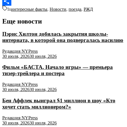
VK
In
интересные факты
,
Новости
,
поезда
,
РЖД
Отправить
Еще новости
Пэрис Хилтон добилась закрытия школы-
интерната, в которой она подвергалась насилию
Редакция NYPress
30 июля, 2026
30 июля, 2026
Фильм «БАСТА. Начало игры» — премьера
тизер-трейлера и постера
Редакция NYPress
30 июля, 2026
30 июля, 2026
Бен Аффлек выиграл $1 миллион в шоу «Кто
хочет стать миллионером?»
Редакция NYPress
30 июля, 2026
30 июля, 2026