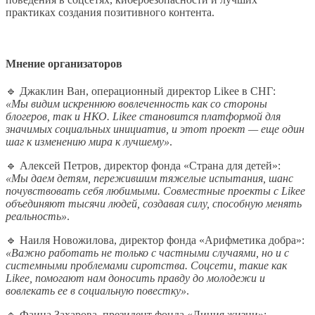
практиках создания позитивного контента.
Мнение организаторов
🔹 Джаклин Ван, операционный директор Likee в СНГ:
«Мы видим искреннюю вовлеченность как со стороны
блогеров, так и НКО. Likee становится платформой для
значимых социальных инициатив, и этот проект — еще один
шаг к изменению мира к лучшему»
.
🔹 Алексей Петров, директор фонда «Страна для детей»:
«Мы даем детям, пережившим тяжелые испытания, шанс
почувствовать себя любимыми. Совместные проекты с Likee
объединяют тысячи людей, создавая силу, способную менять
реальность»
.
🔹 Наиля Новожилова, директор фонда «Арифметика добра»:
«Важно работать не только с частными случаями, но и с
системными проблемами сиротства. Соцсети, такие как
Likee, помогают нам доносить правду до молодежи и
вовлекать ее в социальную повестку»
.
🔹 Фаина Захарова, президент фонда «Линия жизни»: