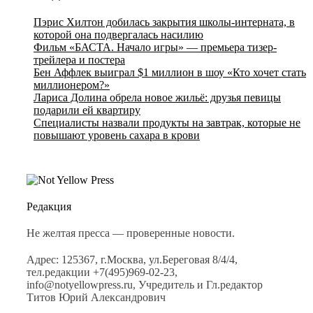
Пэрис Хилтон добилась закрытия школы-интерната, в
которой она подвергалась насилию
Фильм «БАСТА. Начало игры» — премьера тизер-
трейлера и постера
Бен Аффлек выиграл $1 миллион в шоу «Кто хочет стать
миллионером?»
Лариса Долина обрела новое жильё: друзья певицы
подарили ей квартиру
Специалисты назвали продукты на завтрак, которые не
повышают уровень сахара в крови
Редакция
Не желтая пресса — проверенные новости.
Адрес: 125367, г.Москва, ул.Береговая 8/4/4,
тел.редакции +7(495)969-02-23,
info@notyellowpress.ru, Учредитель и Гл.редактор
Титов Юрий Александрович