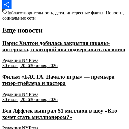
VK
In
благотворительность
,
дети
,
интересные факты
,
Новости
,
Отправить
социальные сети
Еще новости
Пэрис Хилтон добилась закрытия школы-
интерната, в которой она подвергалась насилию
Редакция NYPress
30 июля, 2026
30 июля, 2026
Фильм «БАСТА. Начало игры» — премьера
тизер-трейлера и постера
Редакция NYPress
30 июля, 2026
30 июля, 2026
Бен Аффлек выиграл $1 миллион в шоу «Кто
хочет стать миллионером?»
Редакция NYPress