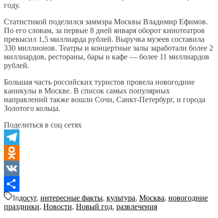
году.
Статистикой поделился заммэра Москвы Владимир Ефимов.
По его словам, за первые 8 дней января оборот кинотеатров
превысил 1,5 миллиарда рублей. Выручка музеев составила
330 миллионов. Театры и концертные залы заработали более 2
миллиардов, рестораны, бары и кафе — более 11 миллиардов
рублей.
Большая часть российских туристов провела новогодние
каникулы в Москве. В список самых популярных
направлений также вошли Сочи, Санкт-Петербург, и города
Золотого кольца.
Поделиться в соц сетях
Telegram
Odnoklassniki
VK
In
досуг
,
интересные факты
,
культура
,
Москва
,
новогодние
Отправить
праздники
,
Новости
,
Новый год
,
развлечения