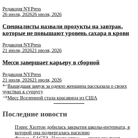
Редакция NYPress
26 июля, 2026
26 июля, 2026
Специалисты назвали продукты на завтрак,
которые не повышают уровень сахара в крови
Редакция NYPress
21 июля, 2026
21 июля, 2026
Месси завершает карьеру в сборной
Редакция NYPress
21 июля, 2026
21 июля, 2026
Навигация
Previous
Вышедшая замуж за одеяло женщина рассказала о своих
post:
чувствах к супругу
по
Next
Мисс Вселенной стала красавица из США
записям
post:
Последние новости
Пэрис Хилтон добилась закрытия школы-интерната, в
которой она подвергалась насилию