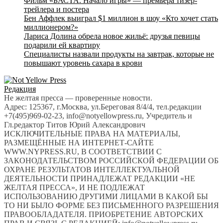
Фильм «БАСТА. Начало игры» — премьера тизер-
трейлера и постера
Бен Аффлек выиграл $1 миллион в шоу «Кто хочет стать
миллионером?»
Лариса Долина обрела новое жильё: друзья певицы
подарили ей квартиру
Специалисты назвали продукты на завтрак, которые не
повышают уровень сахара в крови
Редакция
Не желтая пресса — проверенные новости.
Адрес: 125367, г.Москва, ул.Береговая 8/4/4, тел.редакции
+7(495)969-02-23, info@notyellowpress.ru, Учредитель и
Гл.редактор Титов Юрий Александрович
ИСКЛЮЧИТЕЛЬНЫЕ ПРАВА НА МАТЕРИАЛЫ,
РАЗМЕЩЁННЫЕ НА ИНТЕРНЕТ-САЙТЕ
WWW.NYPRESS.RU, В СООТВЕТСТВИИ С
ЗАКОНОДАТЕЛЬСТВОМ РОССИЙСКОЙ ФЕДЕРАЦИИ ОБ
ОХРАНЕ РЕЗУЛЬТАТОВ ИНТЕЛЛЕКТУАЛЬНОЙ
ДЕЯТЕЛЬНОСТИ ПРИНАДЛЕЖАТ РЕДАКЦИИ «НЕ
ЖЕЛТАЯ ПРЕССА», И НЕ ПОДЛЕЖАТ
ИСПОЛЬЗОВАНИЮ ДРУГИМИ ЛИЦАМИ В КАКОЙ БЫ
ТО НИ БЫЛО ФОРМЕ БЕЗ ПИСЬМЕННОГО РАЗРЕШЕНИЯ
ПРАВООБЛАДАТЕЛЯ. ПРИОБРЕТЕНИЕ АВТОРСКИХ