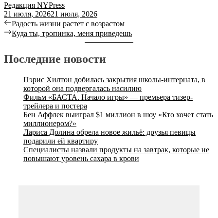
Редакция NYPress
21 июля, 2026
21 июля, 2026
Радость жизни растет с возрастом
Куда ты, тропинка, меня приведешь
Последние новости
Пэрис Хилтон добилась закрытия школы-интерната, в
которой она подвергалась насилию
Фильм «БАСТА. Начало игры» — премьера тизер-
трейлера и постера
Бен Аффлек выиграл $1 миллион в шоу «Кто хочет стать
миллионером?»
Лариса Долина обрела новое жильё: друзья певицы
подарили ей квартиру
Специалисты назвали продукты на завтрак, которые не
повышают уровень сахара в крови