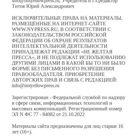
info@notyellowpress.ru, Учредитель и Гл.редактор
Титов Юрий Александрович
ИСКЛЮЧИТЕЛЬНЫЕ ПРАВА НА МАТЕРИАЛЫ,
РАЗМЕЩЁННЫЕ НА ИНТЕРНЕТ-САЙТЕ
WWW.NYPRESS.RU, В СООТВЕТСТВИИ С
ЗАКОНОДАТЕЛЬСТВОМ РОССИЙСКОЙ
ФЕДЕРАЦИИ ОБ ОХРАНЕ РЕЗУЛЬТАТОВ
ИНТЕЛЛЕКТУАЛЬНОЙ ДЕЯТЕЛЬНОСТИ
ПРИНАДЛЕЖАТ РЕДАКЦИИ «НЕ ЖЕЛТАЯ
ПРЕССА», И НЕ ПОДЛЕЖАТ ИСПОЛЬЗОВАНИЮ
ДРУГИМИ ЛИЦАМИ В КАКОЙ БЫ ТО НИ БЫЛО
ФОРМЕ БЕЗ ПИСЬМЕННОГО РАЗРЕШЕНИЯ
ПРАВООБЛАДАТЕЛЯ. ПРИОБРЕТЕНИЕ
АВТОРСКИХ ПРАВ И СВЯЗЬ С РЕДАКЦИЕЙ:
info@notyellowpress.ru
Зарегистрирован - Федеральной службой по надзору
в сфере связи, информационных технологий и
массовых коммуникаций. Регистрационный номер
ЭЛ N ФС 77 - 84082 от 21.10.2022
Материалы сайта предназначены для лиц старше 16
лет (16+).