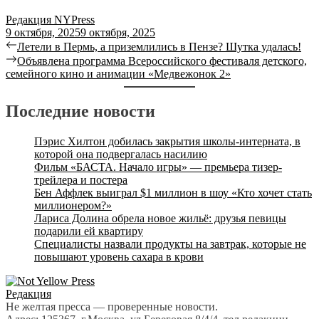
Редакция NYPress
9 октября, 2025
9 октября, 2025
Навигация
Previous
Летели в Пермь, а приземлились в Пензе? Шутка удалась!
post:
Next
Объявлена программа Всероссийского фестиваля детского,
по
post:
семейного кино и анимации «Медвежонок 2»
записям
Последние новости
Пэрис Хилтон добилась закрытия школы-интерната, в
которой она подвергалась насилию
Фильм «БАСТА. Начало игры» — премьера тизер-
трейлера и постера
Бен Аффлек выиграл $1 миллион в шоу «Кто хочет стать
миллионером?»
Лариса Долина обрела новое жильё: друзья певицы
подарили ей квартиру
Специалисты назвали продукты на завтрак, которые не
повышают уровень сахара в крови
Редакция
Не желтая пресса — проверенные новости.