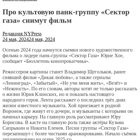
Про культовую панк-группу «Сектор
газа» снимут фильм
Редакция NYPress
24 мая, 2024
24 мая, 2024
Осенью 2024 года начнутся съемки нового художественного
фильма о лидере панк-группы «Сектор Газа» Юрие Хое,
сообщает «Бюллетень кинопрокатчика».
Режиссером картины станет Владимир Щегольков, ранее
снявший фильм «Дикая любовь», а также сериалы
«Ленинград», «Забытый», «Не учи меня жить», «Везёт» и
«Нежность». По его словам, авторы хотят не только рассказать
о жизни Юрия Клинских, но и показать настоящего
народного героя. Лента расскажет о последних трёх днях
жизни известного музыканта. Хой приезжает в родной
Воронеж, где живут его дочери, и музыканты с которыми он
начинал карьеру. На главную роль рассматривают Юру
Борисова. В касте на главную роль также актёры Кузьма
Сапрыкин и Никита Еленев. Песни группы «Сектор Газа»
перезапишут с более чистыми аранжировками. Начало съёмок
запланировано на осень 2025-го.