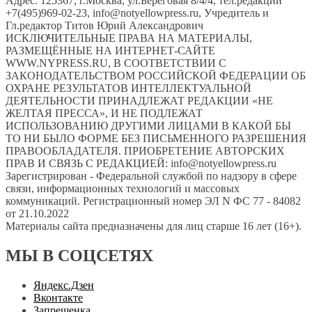
Адрес: 125367, г.Москва, ул.Береговая 8/4/4, тел.редакции
+7(495)969-02-23, info@notyellowpress.ru, Учредитель и
Гл.редактор Титов Юрий Александрович
ИСКЛЮЧИТЕЛЬНЫЕ ПРАВА НА МАТЕРИАЛЫ,
РАЗМЕЩЁННЫЕ НА ИНТЕРНЕТ-САЙТЕ
WWW.NYPRESS.RU, В СООТВЕТСТВИИ С
ЗАКОНОДАТЕЛЬСТВОМ РОССИЙСКОЙ ФЕДЕРАЦИИ ОБ
ОХРАНЕ РЕЗУЛЬТАТОВ ИНТЕЛЛЕКТУАЛЬНОЙ
ДЕЯТЕЛЬНОСТИ ПРИНАДЛЕЖАТ РЕДАКЦИИ «НЕ
ЖЕЛТАЯ ПРЕССА», И НЕ ПОДЛЕЖАТ
ИСПОЛЬЗОВАНИЮ ДРУГИМИ ЛИЦАМИ В КАКОЙ БЫ
ТО НИ БЫЛО ФОРМЕ БЕЗ ПИСЬМЕННОГО РАЗРЕШЕНИЯ
ПРАВООБЛАДАТЕЛЯ. ПРИОБРЕТЕНИЕ АВТОРСКИХ
ПРАВ И СВЯЗЬ С РЕДАКЦИЕЙ: info@notyellowpress.ru
Зарегистрирован - Федеральной службой по надзору в сфере
связи, информационных технологий и массовых
коммуникаций. Регистрационный номер ЭЛ N ФС 77 - 84082
от 21.10.2022
Материалы сайта предназначены для лиц старше 16 лет (16+).
МЫ В СОЦСЕТЯХ
Яндекс.Дзен
Вконтакте
Запрещенка