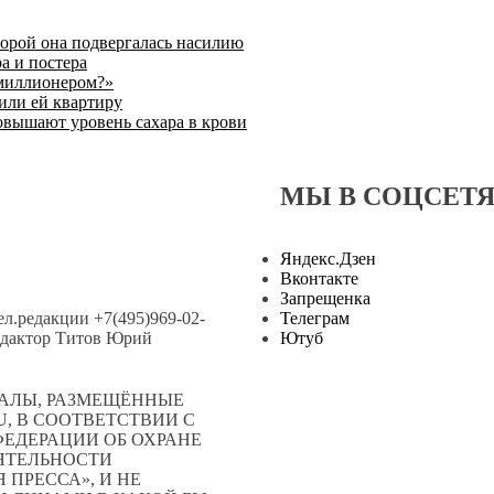
торой она подвергалась насилию
а и постера
 миллионером?»
или ей квартиру
овышают уровень сахара в крови
МЫ В СОЦСЕТ
Яндекс.Дзен
Вконтакте
Запрещенка
тел.редакции +7(495)969-02-
Телеграм
.редактор Титов Юрий
Ютуб
АЛЫ, РАЗМЕЩЁННЫЕ
, В СООТВЕТСТВИИ С
ЕДЕРАЦИИ ОБ ОХРАНЕ
ЕЯТЕЛЬНОСТИ
ПРЕССА», И НЕ