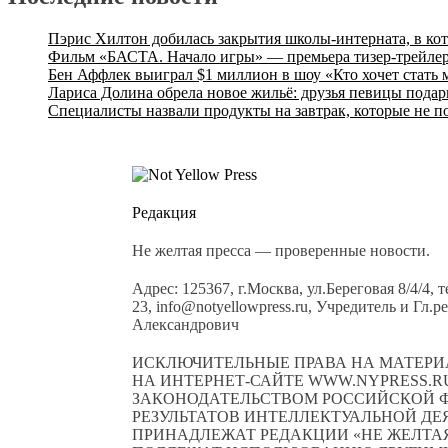
Пэрис Хилтон добилась закрытия школы-интерната, в ко
Фильм «БАСТА. Начало игры» — премьера тизер-трейлер
Бен Аффлек выиграл $1 миллион в шоу «Кто хочет стать
Лариса Долина обрела новое жильё: друзья певицы подар
Специалисты назвали продукты на завтрак, которые не п
Редакция
Не желтая пресса — проверенные новости.
Адрес: 125367, г.Москва, ул.Береговая 8/4/4, 
23, info@notyellowpress.ru, Учредитель и Гл
Александрович
ИСКЛЮЧИТЕЛЬНЫЕ ПРАВА НА МАТЕРИ
НА ИНТЕРНЕТ-САЙТЕ WWW.NYPRESS.RU
ЗАКОНОДАТЕЛЬСТВОМ РОССИЙСКОЙ Ф
РЕЗУЛЬТАТОВ ИНТЕЛЛЕКТУАЛЬНОЙ Д
ПРИНАДЛЕЖАТ РЕДАКЦИИ «НЕ ЖЕЛТАЯ 