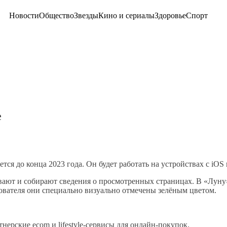
Новости
Общество
Звезды
Кино и сериалы
Здоровье
Спорт
е
тся до конца 2023 года. Он будет работать на устройствах с iO
ивают и собирают сведения о просмотренных страницах. В «Лу
ователя они специально визуально отмечены зелёным цветом.
нерские ecom и lifestyle-сервисы для онлайн-покупок.