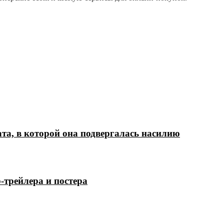
а, в которой она подвергалась насилию
трейлера и постера