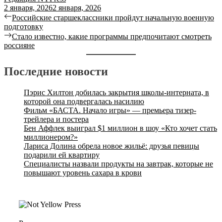
2 января, 2026
2 января, 2026
Российские старшеклассники пройдут начальную военную
подготовку
Стало известно, какие программы предпочитают смотреть
россияне
Последние новости
Пэрис Хилтон добилась закрытия школы-интерната, в
которой она подвергалась насилию
Фильм «БАСТА. Начало игры» — премьера тизер-
трейлера и постера
Бен Аффлек выиграл $1 миллион в шоу «Кто хочет стать
миллионером?»
Лариса Долина обрела новое жильё: друзья певицы
подарили ей квартиру
Специалисты назвали продукты на завтрак, которые не
повышают уровень сахара в крови