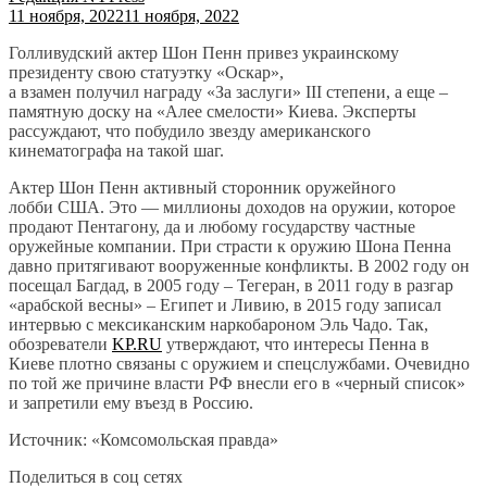
11 ноября, 2022
11 ноября, 2022
Голливудский актер Шон Пенн привез украинскому
президенту свою статуэтку «Оскар»,
а взамен получил награду «За заслуги» III степени, а еще –
памятную доску на «Алее смелости» Киева. Эксперты
рассуждают, что побудило звезду американского
кинематографа на такой шаг.
Актер Шон Пенн активный сторонник оружейного
лобби США. Это — миллионы доходов на оружии, которое
продают Пентагону, да и любому государству частные
оружейные компании. При страсти к оружию Шона Пенна
давно притягивают вооруженные конфликты. В 2002 году он
посещал Багдад, в 2005 году – Тегеран, в 2011 году в разгар
«арабской весны» – Египет и Ливию, в 2015 году записал
интервью с мексиканским наркобароном Эль Чадо. Так,
обозреватели
KP.RU
утверждают, что интересы Пенна в
Киеве плотно связаны с оружием и спецслужбами. Очевидно
по той же причине власти РФ внесли его в «черный список»
и запретили ему въезд в Россию.
Источник: «Комсомольская правда»
Поделиться в соц сетях