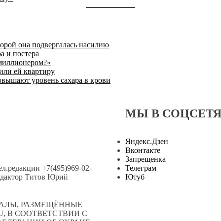
торой она подвергалась насилию
а и постера
 миллионером?»
или ей квартиру
овышают уровень сахара в крови
МЫ В СОЦСЕТ
Яндекс.Дзен
Вконтакте
Запрещенка
тел.редакции +7(495)969-02-
Телеграм
.редактор Титов Юрий
Ютуб
АЛЫ, РАЗМЕЩЁННЫЕ
, В СООТВЕТСТВИИ С