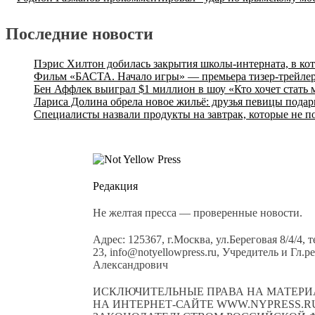
Последние новости
Пэрис Хилтон добилась закрытия школы-интерната, в ко
Фильм «БАСТА. Начало игры» — премьера тизер-трейлер
Бен Аффлек выиграл $1 миллион в шоу «Кто хочет стать
Лариса Долина обрела новое жильё: друзья певицы подар
Специалисты назвали продукты на завтрак, которые не п
Редакция
Не желтая пресса — проверенные новости.
Адрес: 125367, г.Москва, ул.Береговая 8/4/4, 
23, info@notyellowpress.ru, Учредитель и Гл
Александрович
ИСКЛЮЧИТЕЛЬНЫЕ ПРАВА НА МАТЕРИ
НА ИНТЕРНЕТ-САЙТЕ WWW.NYPRESS.RU