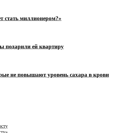
ет стать миллионером?»
цы подарили ей квартиру
рые не повышают уровень сахара в крови
осту
сту»