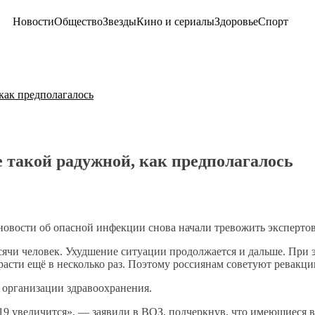
Новости
Общество
Звезды
Кино и сериалы
Здоровье
Спорт
как предполагалось
е такой радужной, как предполагалось
новости об опасной инфекции снова начали тревожить экспертов
тысячи человек. Ухудшение ситуации продолжается и дальше. При
асти ещё в несколько раз. Поэтому россиянам советуют ревакци
организации здравоохранения.
9 увеличится», — заявили в ВОЗ, подчеркнув, что имеющиеся 