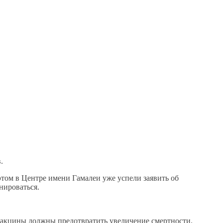
.
 этом в Центре имени Гамалеи уже успели заявить об
нироваться.
вакцины должны предотвратить увеличение смертности.