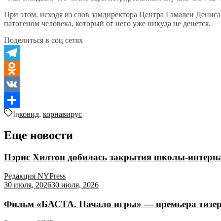
При этом, исходя из слов замдиректора Центра Гамалеи Дениса
патогеном человека, который от него уже никуда не денется.
Поделиться в соц сетях
Telegram
Odnoklassniki
VK
In
ковид
,
корнавирус
Отправить
Еще новости
Пэрис Хилтон добилась закрытия школы-интернат
Редакция NYPress
30 июля, 2026
30 июля, 2026
Фильм «БАСТА. Начало игры» — премьера тизер-