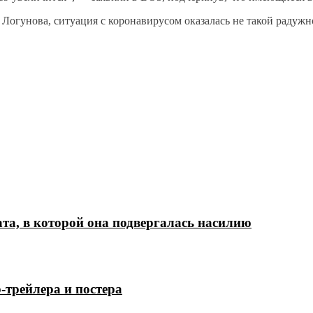
 Логунова, ситуация с коронавирусом оказалась не такой радужн
а, в которой она подвергалась насилию
трейлера и постера