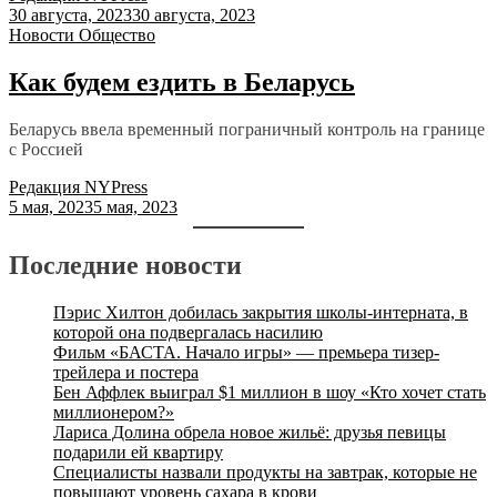
30 августа, 2023
30 августа, 2023
Новости
Общество
Как будем ездить в Беларусь
Беларусь ввела временный пограничный контроль на границе
с Россией
Редакция NYPress
5 мая, 2023
5 мая, 2023
Последние новости
Пэрис Хилтон добилась закрытия школы-интерната, в
которой она подвергалась насилию
Фильм «БАСТА. Начало игры» — премьера тизер-
трейлера и постера
Бен Аффлек выиграл $1 миллион в шоу «Кто хочет стать
миллионером?»
Лариса Долина обрела новое жильё: друзья певицы
подарили ей квартиру
Специалисты назвали продукты на завтрак, которые не
повышают уровень сахара в крови