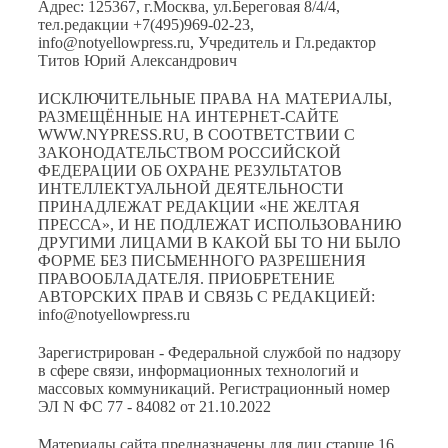
Адрес: 125367, г.Москва, ул.Береговая 8/4/4,
тел.редакции +7(495)969-02-23,
info@notyellowpress.ru, Учредитель и Гл.редактор
Титов Юрий Александрович
ИСКЛЮЧИТЕЛЬНЫЕ ПРАВА НА МАТЕРИАЛЫ,
РАЗМЕЩЁННЫЕ НА ИНТЕРНЕТ-САЙТЕ
WWW.NYPRESS.RU, В СООТВЕТСТВИИ С
ЗАКОНОДАТЕЛЬСТВОМ РОССИЙСКОЙ
ФЕДЕРАЦИИ ОБ ОХРАНЕ РЕЗУЛЬТАТОВ
ИНТЕЛЛЕКТУАЛЬНОЙ ДЕЯТЕЛЬНОСТИ
ПРИНАДЛЕЖАТ РЕДАКЦИИ «НЕ ЖЕЛТАЯ
ПРЕССА», И НЕ ПОДЛЕЖАТ ИСПОЛЬЗОВАНИЮ
ДРУГИМИ ЛИЦАМИ В КАКОЙ БЫ ТО НИ БЫЛО
ФОРМЕ БЕЗ ПИСЬМЕННОГО РАЗРЕШЕНИЯ
ПРАВООБЛАДАТЕЛЯ. ПРИОБРЕТЕНИЕ
АВТОРСКИХ ПРАВ И СВЯЗЬ С РЕДАКЦИЕЙ:
info@notyellowpress.ru
Зарегистрирован - Федеральной службой по надзору
в сфере связи, информационных технологий и
массовых коммуникаций. Регистрационный номер
ЭЛ N ФС 77 - 84082 от 21.10.2022
Материалы сайта предназначены для лиц старше 16