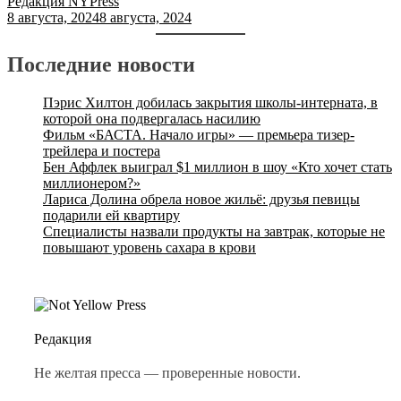
Редакция NYPress
8 августа, 2024
8 августа, 2024
Последние новости
Пэрис Хилтон добилась закрытия школы-интерната, в
которой она подвергалась насилию
Фильм «БАСТА. Начало игры» — премьера тизер-
трейлера и постера
Бен Аффлек выиграл $1 миллион в шоу «Кто хочет стать
миллионером?»
Лариса Долина обрела новое жильё: друзья певицы
подарили ей квартиру
Специалисты назвали продукты на завтрак, которые не
повышают уровень сахара в крови
Редакция
Не желтая пресса — проверенные новости.