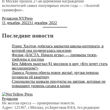
В Москве прошла 27-ая церемония награждения
исполнителей самых популярных песен года — «Золотой
граммофон».
Редакция NYPress
11 декабря, 2022
11 декабря, 2022
Последние новости
Пэрис Хилтон добилась закрытия школы-интерната, в
которой она подвергалась насилию
Фильм «БАСТА. Начало игры» — премьера тизер-
трейлера и постера
Бен Аффлек выиграл $1 миллион в шоу «Кто хочет стать
миллионером?»
Лариса Долина обрела новое жильё: друзья певицы
подарили ей квартиру
Специалисты назвали продукты на завтрак, которые не
повышают уровень сахара в крови
Редакция
Не желтая пресса — проверенные новости.
Адрес: 125367, г.Москва, ул.Береговая 8/4/4, тел.редакции