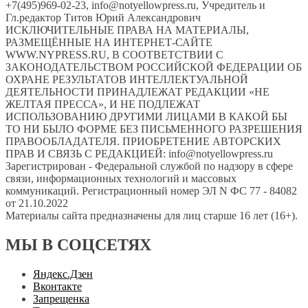
+7(495)969-02-23, info@notyellowpress.ru, Учредитель и
Гл.редактор Титов Юрий Александрович
ИСКЛЮЧИТЕЛЬНЫЕ ПРАВА НА МАТЕРИАЛЫ,
РАЗМЕЩЁННЫЕ НА ИНТЕРНЕТ-САЙТЕ
WWW.NYPRESS.RU, В СООТВЕТСТВИИ С
ЗАКОНОДАТЕЛЬСТВОМ РОССИЙСКОЙ ФЕДЕРАЦИИ ОБ
ОХРАНЕ РЕЗУЛЬТАТОВ ИНТЕЛЛЕКТУАЛЬНОЙ
ДЕЯТЕЛЬНОСТИ ПРИНАДЛЕЖАТ РЕДАКЦИИ «НЕ
ЖЕЛТАЯ ПРЕССА», И НЕ ПОДЛЕЖАТ
ИСПОЛЬЗОВАНИЮ ДРУГИМИ ЛИЦАМИ В КАКОЙ БЫ
ТО НИ БЫЛО ФОРМЕ БЕЗ ПИСЬМЕННОГО РАЗРЕШЕНИЯ
ПРАВООБЛАДАТЕЛЯ. ПРИОБРЕТЕНИЕ АВТОРСКИХ
ПРАВ И СВЯЗЬ С РЕДАКЦИЕЙ: info@notyellowpress.ru
Зарегистрирован - Федеральной службой по надзору в сфере
связи, информационных технологий и массовых
коммуникаций. Регистрационный номер ЭЛ N ФС 77 - 84082
от 21.10.2022
Материалы сайта предназначены для лиц старше 16 лет (16+).
МЫ В СОЦСЕТЯХ
Яндекс.Дзен
Вконтакте
Запрещенка