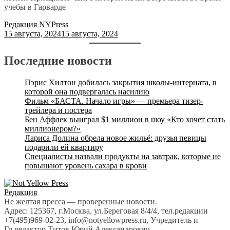
учебы в Гарварде
Редакция NYPress
15 августа, 2024
15 августа, 2024
Последние новости
Пэрис Хилтон добилась закрытия школы-интерната, в
которой она подвергалась насилию
Фильм «БАСТА. Начало игры» — премьера тизер-
трейлера и постера
Бен Аффлек выиграл $1 миллион в шоу «Кто хочет стать
миллионером?»
Лариса Долина обрела новое жильё: друзья певицы
подарили ей квартиру
Специалисты назвали продукты на завтрак, которые не
повышают уровень сахара в крови
Редакция
Не желтая пресса — проверенные новости.
Адрес: 125367, г.Москва, ул.Береговая 8/4/4, тел.редакции
+7(495)969-02-23, info@notyellowpress.ru, Учредитель и
Гл.редактор Титов Юрий Александрович