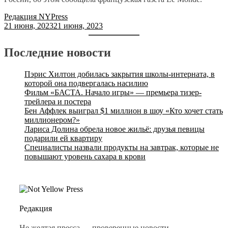
Редакция NYPress
21 июня, 2023
21 июня, 2023
Последние новости
Пэрис Хилтон добилась закрытия школы-интерната, в
которой она подвергалась насилию
Фильм «БАСТА. Начало игры» — премьера тизер-
трейлера и постера
Бен Аффлек выиграл $1 миллион в шоу «Кто хочет стать
миллионером?»
Лариса Долина обрела новое жильё: друзья певицы
подарили ей квартиру
Специалисты назвали продукты на завтрак, которые не
повышают уровень сахара в крови
Редакция
Не желтая пресса — проверенные новости.