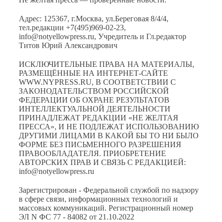
Адрес: 125367, г.Москва, ул.Береговая 8/4/4,
тел.редакции +7(495)969-02-23,
info@notyellowpress.ru, Учредитель и Гл.редактор
Титов Юрий Александрович
ИСКЛЮЧИТЕЛЬНЫЕ ПРАВА НА МАТЕРИАЛЫ,
РАЗМЕЩЁННЫЕ НА ИНТЕРНЕТ-САЙТЕ
WWW.NYPRESS.RU, В СООТВЕТСТВИИ С
ЗАКОНОДАТЕЛЬСТВОМ РОССИЙСКОЙ
ФЕДЕРАЦИИ ОБ ОХРАНЕ РЕЗУЛЬТАТОВ
ИНТЕЛЛЕКТУАЛЬНОЙ ДЕЯТЕЛЬНОСТИ
ПРИНАДЛЕЖАТ РЕДАКЦИИ «НЕ ЖЕЛТАЯ
ПРЕССА», И НЕ ПОДЛЕЖАТ ИСПОЛЬЗОВАНИЮ
ДРУГИМИ ЛИЦАМИ В КАКОЙ БЫ ТО НИ БЫЛО
ФОРМЕ БЕЗ ПИСЬМЕННОГО РАЗРЕШЕНИЯ
ПРАВООБЛАДАТЕЛЯ. ПРИОБРЕТЕНИЕ
АВТОРСКИХ ПРАВ И СВЯЗЬ С РЕДАКЦИЕЙ:
info@notyellowpress.ru
Зарегистрирован - Федеральной службой по надзору
в сфере связи, информационных технологий и
массовых коммуникаций. Регистрационный номер
ЭЛ N ФС 77 - 84082 от 21.10.2022