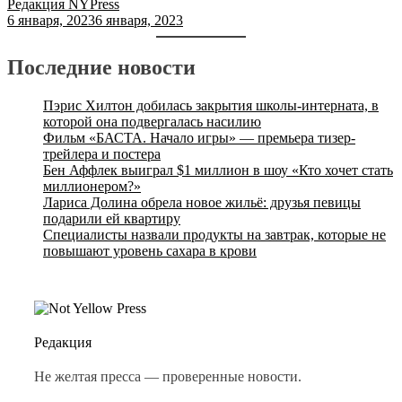
Редакция NYPress
6 января, 2023
6 января, 2023
Последние новости
Пэрис Хилтон добилась закрытия школы-интерната, в
которой она подвергалась насилию
Фильм «БАСТА. Начало игры» — премьера тизер-
трейлера и постера
Бен Аффлек выиграл $1 миллион в шоу «Кто хочет стать
миллионером?»
Лариса Долина обрела новое жильё: друзья певицы
подарили ей квартиру
Специалисты назвали продукты на завтрак, которые не
повышают уровень сахара в крови
Редакция
Не желтая пресса — проверенные новости.