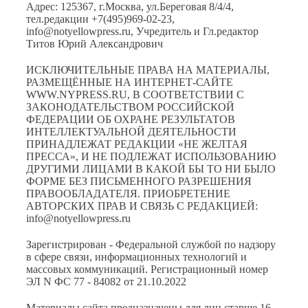
Адрес: 125367, г.Москва, ул.Береговая 8/4/4,
тел.редакции +7(495)969-02-23,
info@notyellowpress.ru, Учредитель и Гл.редактор
Титов Юрий Александрович
ИСКЛЮЧИТЕЛЬНЫЕ ПРАВА НА МАТЕРИАЛЫ,
РАЗМЕЩЁННЫЕ НА ИНТЕРНЕТ-САЙТЕ
WWW.NYPRESS.RU, В СООТВЕТСТВИИ С
ЗАКОНОДАТЕЛЬСТВОМ РОССИЙСКОЙ
ФЕДЕРАЦИИ ОБ ОХРАНЕ РЕЗУЛЬТАТОВ
ИНТЕЛЛЕКТУАЛЬНОЙ ДЕЯТЕЛЬНОСТИ
ПРИНАДЛЕЖАТ РЕДАКЦИИ «НЕ ЖЕЛТАЯ
ПРЕССА», И НЕ ПОДЛЕЖАТ ИСПОЛЬЗОВАНИЮ
ДРУГИМИ ЛИЦАМИ В КАКОЙ БЫ ТО НИ БЫЛО
ФОРМЕ БЕЗ ПИСЬМЕННОГО РАЗРЕШЕНИЯ
ПРАВООБЛАДАТЕЛЯ. ПРИОБРЕТЕНИЕ
АВТОРСКИХ ПРАВ И СВЯЗЬ С РЕДАКЦИЕЙ:
info@notyellowpress.ru
Зарегистрирован - Федеральной службой по надзору
в сфере связи, информационных технологий и
массовых коммуникаций. Регистрационный номер
ЭЛ N ФС 77 - 84082 от 21.10.2022
Материалы сайта предназначены для лиц старше 16