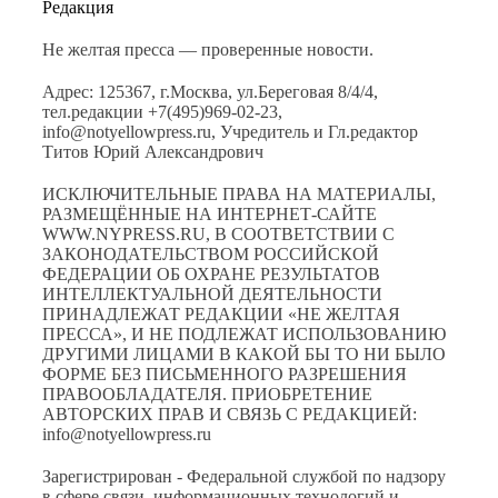
Редакция
Не желтая пресса — проверенные новости.
Адрес: 125367, г.Москва, ул.Береговая 8/4/4,
тел.редакции +7(495)969-02-23,
info@notyellowpress.ru, Учредитель и Гл.редактор
Титов Юрий Александрович
ИСКЛЮЧИТЕЛЬНЫЕ ПРАВА НА МАТЕРИАЛЫ,
РАЗМЕЩЁННЫЕ НА ИНТЕРНЕТ-САЙТЕ
WWW.NYPRESS.RU, В СООТВЕТСТВИИ С
ЗАКОНОДАТЕЛЬСТВОМ РОССИЙСКОЙ
ФЕДЕРАЦИИ ОБ ОХРАНЕ РЕЗУЛЬТАТОВ
ИНТЕЛЛЕКТУАЛЬНОЙ ДЕЯТЕЛЬНОСТИ
ПРИНАДЛЕЖАТ РЕДАКЦИИ «НЕ ЖЕЛТАЯ
ПРЕССА», И НЕ ПОДЛЕЖАТ ИСПОЛЬЗОВАНИЮ
ДРУГИМИ ЛИЦАМИ В КАКОЙ БЫ ТО НИ БЫЛО
ФОРМЕ БЕЗ ПИСЬМЕННОГО РАЗРЕШЕНИЯ
ПРАВООБЛАДАТЕЛЯ. ПРИОБРЕТЕНИЕ
АВТОРСКИХ ПРАВ И СВЯЗЬ С РЕДАКЦИЕЙ:
info@notyellowpress.ru
Зарегистрирован - Федеральной службой по надзору
в сфере связи, информационных технологий и