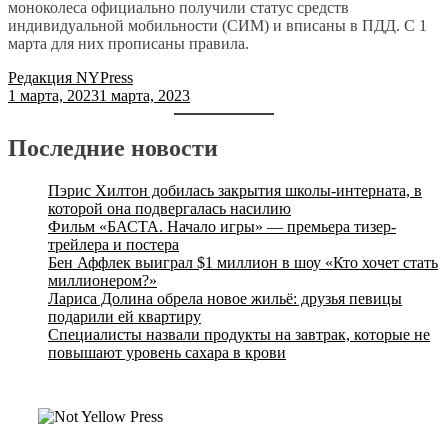
моноколеса официально получили статус средств
индивидуальной мобильности (СИМ) и вписаны в ПДД. С 1
марта для них прописаны правила.
Редакция NYPress
1 марта, 2023
1 марта, 2023
Последние новости
Пэрис Хилтон добилась закрытия школы-интерната, в
которой она подвергалась насилию
Фильм «БАСТА. Начало игры» — премьера тизер-
трейлера и постера
Бен Аффлек выиграл $1 миллион в шоу «Кто хочет стать
миллионером?»
Лариса Долина обрела новое жильё: друзья певицы
подарили ей квартиру
Специалисты назвали продукты на завтрак, которые не
повышают уровень сахара в крови