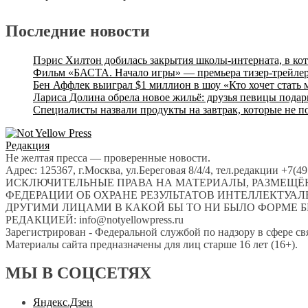
Последние новости
Пэрис Хилтон добилась закрытия школы-интерната, в ко
Фильм «БАСТА. Начало игры» — премьера тизер-трейлер
Бен Аффлек выиграл $1 миллион в шоу «Кто хочет стать
Лариса Долина обрела новое жильё: друзья певицы подар
Специалисты назвали продукты на завтрак, которые не п
Редакция
Не желтая пресса — проверенные новости.
Адрес: 125367, г.Москва, ул.Береговая 8/4/4, тел.редакции +7(
ИСКЛЮЧИТЕЛЬНЫЕ ПРАВА НА МАТЕРИАЛЫ, РАЗМЕЩЁН
ФЕДЕРАЦИИ ОБ ОХРАНЕ РЕЗУЛЬТАТОВ ИНТЕЛЛЕКТУА
ДРУГИМИ ЛИЦАМИ В КАКОЙ БЫ ТО НИ БЫЛО ФОРМЕ Б
РЕДАКЦИЕЙ: info@notyellowpress.ru
Зарегистрирован - Федеральной службой по надзору в сфере с
Материалы сайта предназначены для лиц старше 16 лет (16+).
МЫ В СОЦСЕТЯХ
Яндекс.Дзен