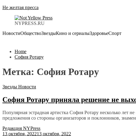
Не желтая пресса
NYPRESS.RU
Новости
Общество
Звезды
Кино и сериалы
Здоровье
Спорт
Home
София Ротару
Метка:
София Ротару
Звезды
Новости
София Ротару приняла решение не выхо
Популярная эстрадная артистка София Ротару несколько лет не 
предложения со стороны организаторов и поклонников, знамени
Редакция NYPress
13 октября, 2022
13 октября, 2022