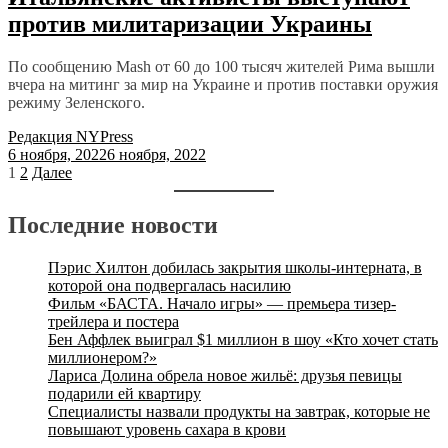
против милитаризации Украины
По сообщению Mash от 60 до 100 тысяч жителей Рима вышли
вчера на митинг за мир на Украине и против поставки оружия
режиму Зеленского.
Редакция NYPress
6 ноября, 2022
6 ноября, 2022
Пагинация
1
2
Далее
записей
Последние новости
Пэрис Хилтон добилась закрытия школы-интерната, в
которой она подвергалась насилию
Фильм «БАСТА. Начало игры» — премьера тизер-
трейлера и постера
Бен Аффлек выиграл $1 миллион в шоу «Кто хочет стать
миллионером?»
Лариса Долина обрела новое жильё: друзья певицы
подарили ей квартиру
Специалисты назвали продукты на завтрак, которые не
повышают уровень сахара в крови