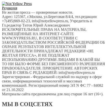
Редакция
Не желтая пресса — проверенные новости.
Адрес: 125367, г.Москва, ул.Береговая 8/4/4, тел.редакции
+7(495)969-02-23, info@notyellowpress.ru, Учредитель и
Гл.редактор Титов Юрий Александрович
ИСКЛЮЧИТЕЛЬНЫЕ ПРАВА НА МАТЕРИАЛЫ,
РАЗМЕЩЁННЫЕ НА ИНТЕРНЕТ-САЙТЕ
WWW.NYPRESS.RU, В СООТВЕТСТВИИ С
ЗАКОНОДАТЕЛЬСТВОМ РОССИЙСКОЙ ФЕДЕРАЦИИ ОБ
ОХРАНЕ РЕЗУЛЬТАТОВ ИНТЕЛЛЕКТУАЛЬНОЙ
ДЕЯТЕЛЬНОСТИ ПРИНАДЛЕЖАТ РЕДАКЦИИ «НЕ
ЖЕЛТАЯ ПРЕССА», И НЕ ПОДЛЕЖАТ
ИСПОЛЬЗОВАНИЮ ДРУГИМИ ЛИЦАМИ В КАКОЙ БЫ
ТО НИ БЫЛО ФОРМЕ БЕЗ ПИСЬМЕННОГО РАЗРЕШЕНИЯ
ПРАВООБЛАДАТЕЛЯ. ПРИОБРЕТЕНИЕ АВТОРСКИХ
ПРАВ И СВЯЗЬ С РЕДАКЦИЕЙ: info@notyellowpress.ru
Зарегистрирован - Федеральной службой по надзору в сфере
связи, информационных технологий и массовых
коммуникаций. Регистрационный номер ЭЛ N ФС 77 - 84082
от 21.10.2022
Материалы сайта предназначены для лиц старше 16 лет (16+).
МЫ В СОЦСЕТЯХ