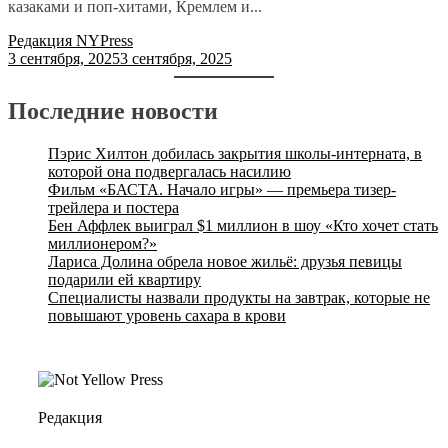
казаками и поп-хитами, Кремлем и...
Редакция NYPress
3 сентября, 2025
3 сентября, 2025
Последние новости
Пэрис Хилтон добилась закрытия школы-интерната, в
которой она подвергалась насилию
Фильм «БАСТА. Начало игры» — премьера тизер-
трейлера и постера
Бен Аффлек выиграл $1 миллион в шоу «Кто хочет стать
миллионером?»
Лариса Долина обрела новое жильё: друзья певицы
подарили ей квартиру
Специалисты назвали продукты на завтрак, которые не
повышают уровень сахара в крови
Редакция