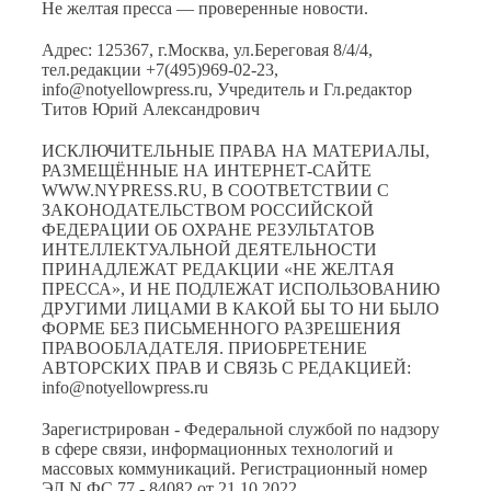
Не желтая пресса — проверенные новости.
Адрес: 125367, г.Москва, ул.Береговая 8/4/4,
тел.редакции +7(495)969-02-23,
info@notyellowpress.ru, Учредитель и Гл.редактор
Титов Юрий Александрович
ИСКЛЮЧИТЕЛЬНЫЕ ПРАВА НА МАТЕРИАЛЫ,
РАЗМЕЩЁННЫЕ НА ИНТЕРНЕТ-САЙТЕ
WWW.NYPRESS.RU, В СООТВЕТСТВИИ С
ЗАКОНОДАТЕЛЬСТВОМ РОССИЙСКОЙ
ФЕДЕРАЦИИ ОБ ОХРАНЕ РЕЗУЛЬТАТОВ
ИНТЕЛЛЕКТУАЛЬНОЙ ДЕЯТЕЛЬНОСТИ
ПРИНАДЛЕЖАТ РЕДАКЦИИ «НЕ ЖЕЛТАЯ
ПРЕССА», И НЕ ПОДЛЕЖАТ ИСПОЛЬЗОВАНИЮ
ДРУГИМИ ЛИЦАМИ В КАКОЙ БЫ ТО НИ БЫЛО
ФОРМЕ БЕЗ ПИСЬМЕННОГО РАЗРЕШЕНИЯ
ПРАВООБЛАДАТЕЛЯ. ПРИОБРЕТЕНИЕ
АВТОРСКИХ ПРАВ И СВЯЗЬ С РЕДАКЦИЕЙ:
info@notyellowpress.ru
Зарегистрирован - Федеральной службой по надзору
в сфере связи, информационных технологий и
массовых коммуникаций. Регистрационный номер
ЭЛ N ФС 77 - 84082 от 21.10.2022