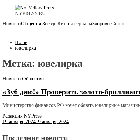
NYPRESS.RU
Новости
Общество
Звезды
Кино и сериалы
Здоровье
Спорт
Home
ювелирка
Метка:
ювелирка
Новости
Общество
«Зуб даю!» Проверить золото-бриллиа
Министерство финансов РФ хочет обязать ювелирные магазины
Редакция NYPress
19 января, 2024
19 января, 2024
Последние новости