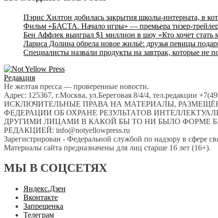
Пэрис Хилтон добилась закрытия школы-интерната, в ко
Фильм «БАСТА. Начало игры» — премьера тизер-трейлер
Бен Аффлек выиграл $1 миллион в шоу «Кто хочет стать
Лариса Долина обрела новое жильё: друзья певицы подар
Специалисты назвали продукты на завтрак, которые не п
Редакция
Не желтая пресса — проверенные новости.
Адрес: 125367, г.Москва, ул.Береговая 8/4/4, тел.редакции +7(
ИСКЛЮЧИТЕЛЬНЫЕ ПРАВА НА МАТЕРИАЛЫ, РАЗМЕЩЁН
ФЕДЕРАЦИИ ОБ ОХРАНЕ РЕЗУЛЬТАТОВ ИНТЕЛЛЕКТУА
ДРУГИМИ ЛИЦАМИ В КАКОЙ БЫ ТО НИ БЫЛО ФОРМЕ Б
РЕДАКЦИЕЙ: info@notyellowpress.ru
Зарегистрирован - Федеральной службой по надзору в сфере с
Материалы сайта предназначены для лиц старше 16 лет (16+).
МЫ В СОЦСЕТЯХ
Яндекс.Дзен
Вконтакте
Запрещенка
Телеграм