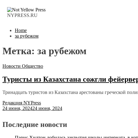
NYPRESS.RU
Home
за рубежом
Метка:
за рубежом
Новости
Общество
Туристы из Казахстана сожгли фейерве
Тринадцать туристов из Казахстана арестованы греческой поли
Редакция NYPress
24 июня, 2024
24 июня, 2024
Последние новости
Пэрис Хилтон добилась закрытия школы-интерната, в ко