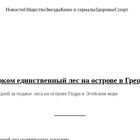
Новости
Общество
Звезды
Кино и сериалы
Здоровье
Спорт
рком единственный лес на острове в Гре
цией за поджог леса на острове Гидра в Эгейском море
торой она подвергалась насилию