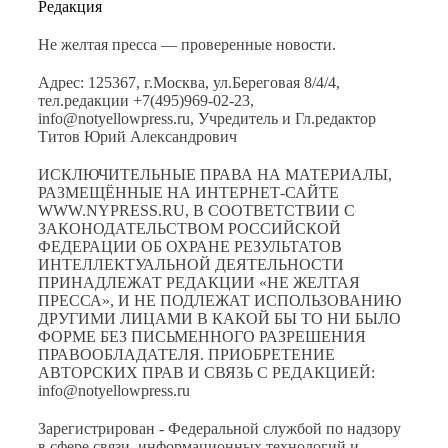
Редакция
Не желтая пресса — проверенные новости.
Адрес: 125367, г.Москва, ул.Береговая 8/4/4,
тел.редакции +7(495)969-02-23,
info@notyellowpress.ru, Учредитель и Гл.редактор
Титов Юрий Александрович
ИСКЛЮЧИТЕЛЬНЫЕ ПРАВА НА МАТЕРИАЛЫ,
РАЗМЕЩЁННЫЕ НА ИНТЕРНЕТ-САЙТЕ
WWW.NYPRESS.RU, В СООТВЕТСТВИИ С
ЗАКОНОДАТЕЛЬСТВОМ РОССИЙСКОЙ
ФЕДЕРАЦИИ ОБ ОХРАНЕ РЕЗУЛЬТАТОВ
ИНТЕЛЛЕКТУАЛЬНОЙ ДЕЯТЕЛЬНОСТИ
ПРИНАДЛЕЖАТ РЕДАКЦИИ «НЕ ЖЕЛТАЯ
ПРЕССА», И НЕ ПОДЛЕЖАТ ИСПОЛЬЗОВАНИЮ
ДРУГИМИ ЛИЦАМИ В КАКОЙ БЫ ТО НИ БЫЛО
ФОРМЕ БЕЗ ПИСЬМЕННОГО РАЗРЕШЕНИЯ
ПРАВООБЛАДАТЕЛЯ. ПРИОБРЕТЕНИЕ
АВТОРСКИХ ПРАВ И СВЯЗЬ С РЕДАКЦИЕЙ:
info@notyellowpress.ru
Зарегистрирован - Федеральной службой по надзору
в сфере связи, информационных технологий и