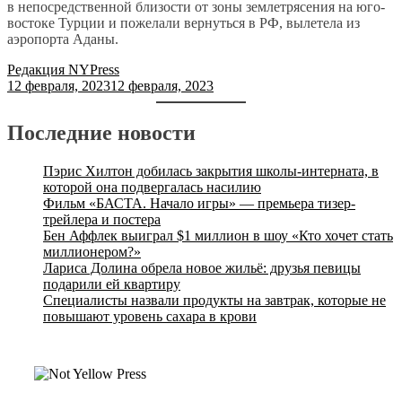
в непосредственной близости от зоны землетрясения на юго-
востоке Турции и пожелали вернуться в РФ, вылетела из
аэропорта Аданы.
Редакция NYPress
12 февраля, 2023
12 февраля, 2023
Последние новости
Пэрис Хилтон добилась закрытия школы-интерната, в
которой она подвергалась насилию
Фильм «БАСТА. Начало игры» — премьера тизер-
трейлера и постера
Бен Аффлек выиграл $1 миллион в шоу «Кто хочет стать
миллионером?»
Лариса Долина обрела новое жильё: друзья певицы
подарили ей квартиру
Специалисты назвали продукты на завтрак, которые не
повышают уровень сахара в крови