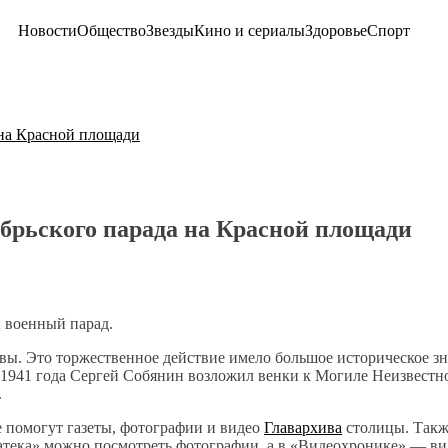
Новости
Общество
Звезды
Кино и сериалы
Здоровье
Спорт
 на Красной площади
брьского парада на Красной площади
й военный парад.
вы. Это торжественное действие имело большое историческое з
 1941 года Сергей Собянин возложил венки к Могиле Неизвестно
.
е помогут газеты, фотографии и видео
Главархива
столицы. Такж
атека» можно посмотреть фотографии, а в «Видеохронике» — ви