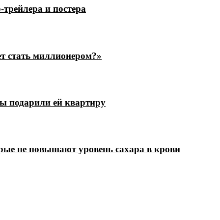
трейлера и постера
ет стать миллионером?»
цы подарили ей квартиру
рые не повышают уровень сахара в крови