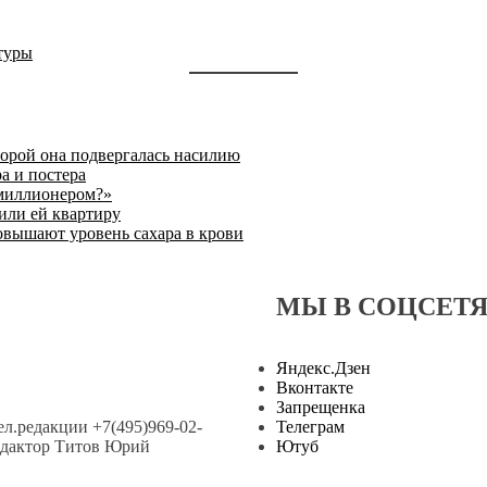
туры
торой она подвергалась насилию
а и постера
 миллионером?»
или ей квартиру
овышают уровень сахара в крови
МЫ В СОЦСЕТ
Яндекс.Дзен
Вконтакте
Запрещенка
тел.редакции +7(495)969-02-
Телеграм
.редактор Титов Юрий
Ютуб