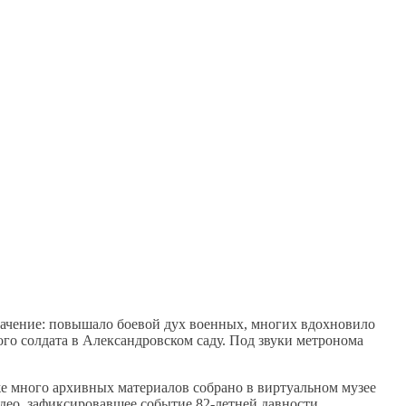
начение: повышало боевой дух военных, многих вдохновило
го солдата в Александровском саду. Под звуки метронома
е много архивных материалов собрано в виртуальном музее
део, зафиксировавшее событие 82-летней давности.