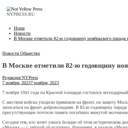
NYPRESS.RU
Home
Новости
В Москве отметили 82-ю годовщину ноябрьского парада
Новости
Общество
В Москве отметили 82-ю годовщину ноя
Редакция NYPress
7 ноября, 2023
7 ноября, 2023
7 ноября 1941 года на Красной площади состоялся легендарны
С шествия войска уходили прямиком на фронт, на защиту Моск
записаться на фронт добровольцами. В 82-ю годовщину парада
присутствующие почтили память погибших минутой молчания
Сегодня тем, кто хочет узнать больше об этом историческом дн
«Москва — с заботой об истории». Например, в разделе «Меди