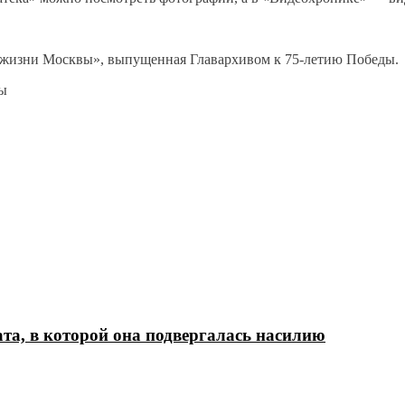
а жизни Москвы», выпущенная Главархивом к 75-летию Победы.
вы
а, в которой она подвергалась насилию