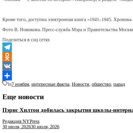
Кроме того, доступна электронная книга «1941–1945. Хроник
Фото В. Новикова. Пресс-служба Мэра и Правительства Моск
Поделиться в соц сетях
Telegram
Odnoklassniki
VK
In
7 ноября
,
интересные факты
,
Новости
,
общество
,
парад
Отправить
Еще новости
Пэрис Хилтон добилась закрытия школы-интернат
Редакция NYPress
30 июля, 2026
30 июля, 2026