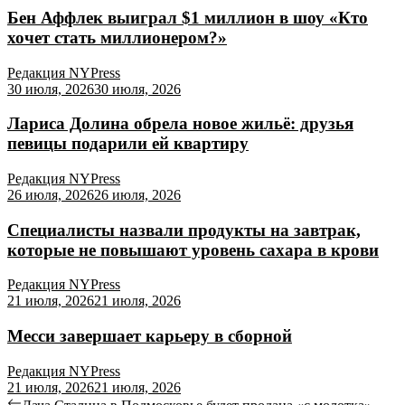
Бен Аффлек выиграл $1 миллион в шоу «Кто
хочет стать миллионером?»
Редакция NYPress
30 июля, 2026
30 июля, 2026
Лариса Долина обрела новое жильё: друзья
певицы подарили ей квартиру
Редакция NYPress
26 июля, 2026
26 июля, 2026
Специалисты назвали продукты на завтрак,
которые не повышают уровень сахара в крови
Редакция NYPress
21 июля, 2026
21 июля, 2026
Месси завершает карьеру в сборной
Редакция NYPress
21 июля, 2026
21 июля, 2026
Previous