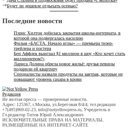
Навигация
Дача Сталина в Подмосковье будет продана «с молотка»
post:
Next
Будет ли дешевле отдыхать осенью?
по
post:
записям
Последние новости
Пэрис Хилтон добилась закрытия школы-интерната, в
которой она подвергалась насилию
Фильм «БАСТА. Начало игры» — премьера тизер-
трейлера и постера
Бен Аффлек выиграл $1 миллион в шоу «Кто хочет стать
миллионером?»
Лариса Долина обрела новое жильё: друзья певицы
подарили ей квартиру
Специалисты назвали продукты на завтрак, которые не
повышают уровень сахара в крови
Редакция
Не желтая пресса — проверенные новости.
Адрес: 125367, г.Москва, ул.Береговая 8/4/4, тел.редакции
+7(495)969-02-23, info@notyellowpress.ru, Учредитель и
Гл.редактор Титов Юрий Александрович
ИСКЛЮЧИТЕЛЬНЫЕ ПРАВА НА МАТЕРИАЛЫ,
РАЗМЕЩЁННЫЕ НА ИНТЕРНЕТ-САЙТЕ