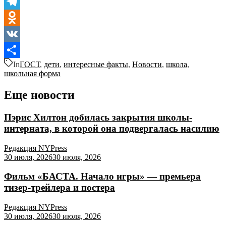
Telegram
Odnoklassniki
VK
In
ГОСТ
,
дети
,
интересные факты
,
Новости
,
школа
,
Отправить
школьная форма
Еще новости
Пэрис Хилтон добилась закрытия школы-
интерната, в которой она подвергалась насилию
Редакция NYPress
30 июля, 2026
30 июля, 2026
Фильм «БАСТА. Начало игры» — премьера
тизер-трейлера и постера
Редакция NYPress
30 июля, 2026
30 июля, 2026