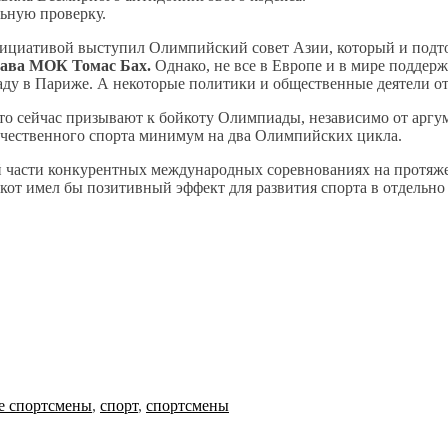
ьную проверку.
инициативой выступил Олимпийский совет Азии, который и подт
лава МОК Томас Бах.
Однако, не все в Европе и в мире поддер
аду в Париже. А некоторые политики и общественные деятели о
 кто сейчас призывают к бойкоту Олимпиады, независимо от аргум
течественного спорта минимум на два Олимпийских цикла.
ей части конкурентных международных соревнованиях на протяже
йкот имел бы позитивный эффект для развития спорта в отдельно
е спортсмены
,
спорт
,
спортсмены