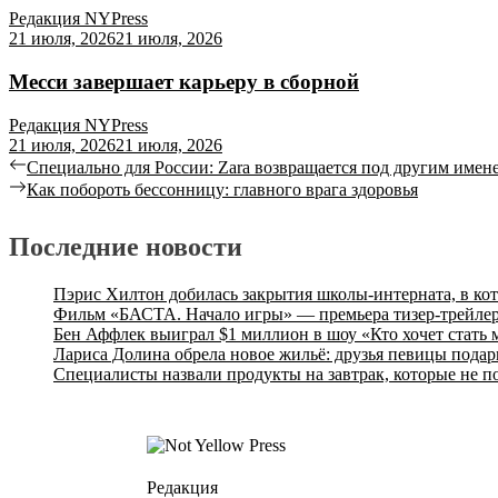
Редакция NYPress
21 июля, 2026
21 июля, 2026
Месси завершает карьеру в сборной
Редакция NYPress
21 июля, 2026
21 июля, 2026
Специально для России: Zara возвращается под другим имен
Как побороть бессонницу: главного врага здоровья
Последние новости
Пэрис Хилтон добилась закрытия школы-интерната, в ко
Фильм «БАСТА. Начало игры» — премьера тизер-трейлер
Бен Аффлек выиграл $1 миллион в шоу «Кто хочет стать
Лариса Долина обрела новое жильё: друзья певицы подар
Специалисты назвали продукты на завтрак, которые не п
Редакция