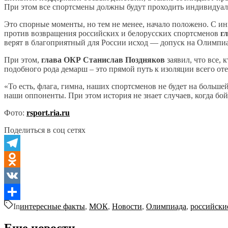
При этом все спортсмены должны будут проходить индивидуал
Это спорные моменты, но тем не менее, начало положено. С 
против возвращения российских и белорусских спортсменов
г
верят в благоприятный для России исход — допуск на Олимпи
При этом,
глава ОКР Станислав Поздняков
заявил, что все,
подобного рода демарш – это прямой путь к изоляции всего о
«То есть, флага, гимна, наших спортсменов не будет на больш
наши оппоненты. При этом история не знает случаев, когда бо
Фото:
rsport.ria.ru
Поделиться в соц сетях
Telegram
Odnoklassniki
VK
In
интересные факты
,
МОК
,
Новости
,
Олимпиада
,
российски
Отправить
Еще новости