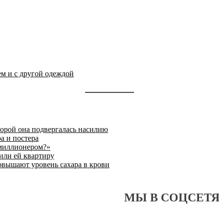
ем и с другой одеждой
торой она подвергалась насилию
а и постера
 миллионером?»
или ей квартиру
овышают уровень сахара в крови
МЫ В СОЦСЕТ