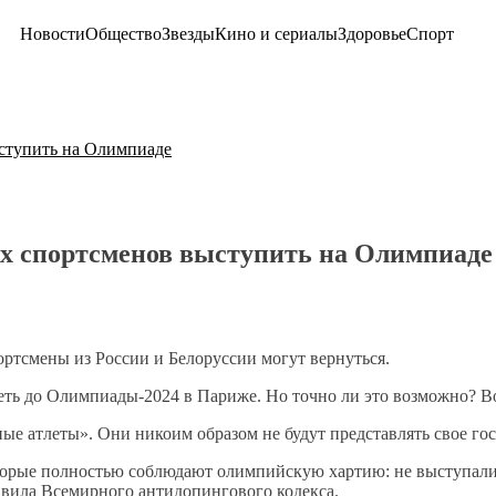
Новости
Общество
Звезды
Кино и сериалы
Здоровье
Спорт
ыступить на Олимпиаде
их спортсменов выступить на Олимпиаде
ртсмены из России и Белоруссии могут вернуться.
ть до Олимпиады-2024 в Париже. Но точно ли это возможно? Во
ные атлеты». Они никоим образом не будут представлять свое г
которые полностью соблюдают олимпийскую хартию: не выступал
авила Всемирного антидопингового кодекса.