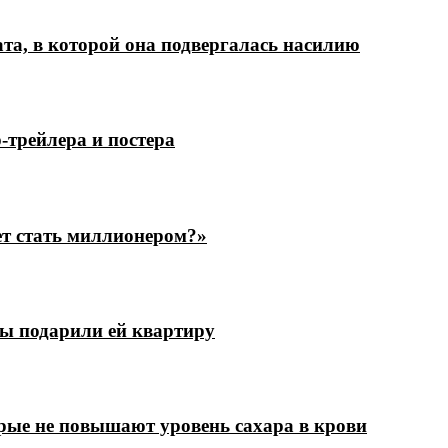
а, в которой она подвергалась насилию
трейлера и постера
ет стать миллионером?»
цы подарили ей квартиру
рые не повышают уровень сахара в крови