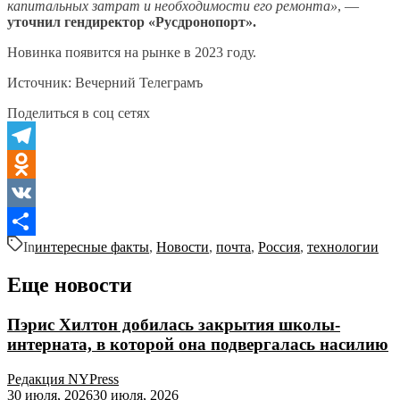
капитальных затрат и необходимости его ремонта»
, —
уточнил гендиректор «Русдронопорт».
Новинка появится на рынке в 2023 году.
Источник: Вечерний Телеграмъ
Поделиться в соц сетях
Telegram
Odnoklassniki
VK
In
интересные факты
,
Новости
,
почта
,
Россия
,
технологии
Отправить
Еще новости
Пэрис Хилтон добилась закрытия школы-
интерната, в которой она подвергалась насилию
Редакция NYPress
30 июля, 2026
30 июля, 2026