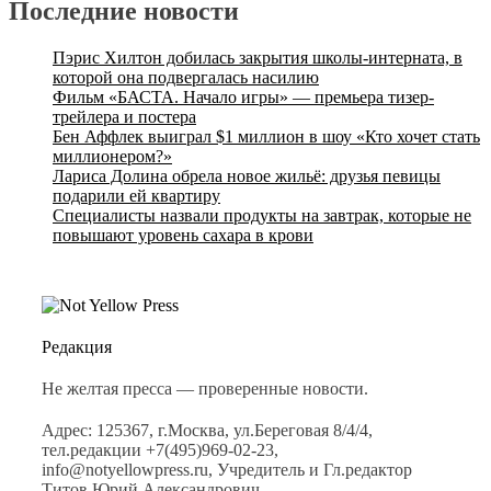
Последние новости
Пэрис Хилтон добилась закрытия школы-интерната, в
которой она подвергалась насилию
Фильм «БАСТА. Начало игры» — премьера тизер-
трейлера и постера
Бен Аффлек выиграл $1 миллион в шоу «Кто хочет стать
миллионером?»
Лариса Долина обрела новое жильё: друзья певицы
подарили ей квартиру
Специалисты назвали продукты на завтрак, которые не
повышают уровень сахара в крови
Редакция
Не желтая пресса — проверенные новости.
Адрес: 125367, г.Москва, ул.Береговая 8/4/4,
тел.редакции +7(495)969-02-23,
info@notyellowpress.ru, Учредитель и Гл.редактор
Титов Юрий Александрович