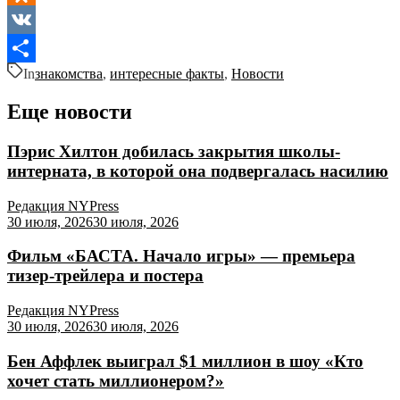
Odnoklassniki
VK
In
знакомства
,
интересные факты
,
Новости
Отправить
Еще новости
Пэрис Хилтон добилась закрытия школы-
интерната, в которой она подвергалась насилию
Редакция NYPress
30 июля, 2026
30 июля, 2026
Фильм «БАСТА. Начало игры» — премьера
тизер-трейлера и постера
Редакция NYPress
30 июля, 2026
30 июля, 2026
Бен Аффлек выиграл $1 миллион в шоу «Кто
хочет стать миллионером?»