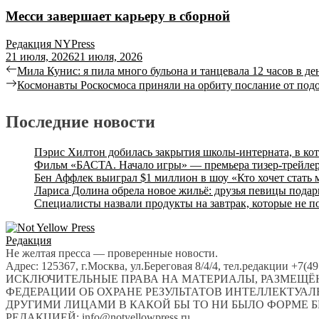
Месси завершает карьеру в сборной
Редакция NYPress
21 июля, 2026
21 июля, 2026
Навигация
Previous
Мила Кунис: я пила много бульона и танцевала 12 часов в де
post:
Next
Космонавты Роскосмоса приняли на орбиту послание от по
по
post:
записям
Последние новости
Пэрис Хилтон добилась закрытия школы-интерната, в ко
Фильм «БАСТА. Начало игры» — премьера тизер-трейлер
Бен Аффлек выиграл $1 миллион в шоу «Кто хочет стать
Лариса Долина обрела новое жильё: друзья певицы подар
Специалисты назвали продукты на завтрак, которые не п
Редакция
Не желтая пресса — проверенные новости.
Адрес: 125367, г.Москва, ул.Береговая 8/4/4, тел.редакции +7(
ИСКЛЮЧИТЕЛЬНЫЕ ПРАВА НА МАТЕРИАЛЫ, РАЗМЕЩЁН
ФЕДЕРАЦИИ ОБ ОХРАНЕ РЕЗУЛЬТАТОВ ИНТЕЛЛЕКТУА
ДРУГИМИ ЛИЦАМИ В КАКОЙ БЫ ТО НИ БЫЛО ФОРМЕ Б
РЕДАКЦИЕЙ: info@notyellowpress.ru