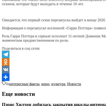
сезонов, которые будут выходить в течение 10 лет.
Ожидается, что первый сезон перезапуска выйдет в конце 2026 
Информация о перезапуске вселенной «Гарри Поттера» появилась
Роль Гарри Поттера в сериале исполнит 11-летний Доминик Ма
знаменитым предшественником по роли.
Поделиться в соц сетях
Telegram
Odnoklassniki
VK
In
интересные факты
,
кино
,
культура
,
Новости
Отправить
Еще новости
Пэрис Хилтон добилась закрытия школы-интернат