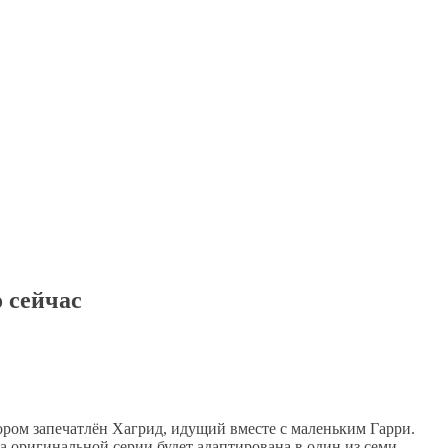
 сейчас
тором запечатлён Хагрид, идущий вместе с маленьким Гарри.
га оригинальной серии будет адаптирована в один из семи