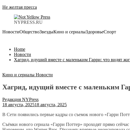
Не желтая пресса
NYPRESS.RU
Новости
Общество
Звезды
Кино и сериалы
Здоровье
Спорт
Home
Новости
Хагрид, идущий вместе с маленьким Гарри: что видят ж
Кино и сериалы
Новости
Хагрид, идущий вместе с маленьким Га
Редакция NYPress
18 августа, 2025
18 августа, 2025
В Сети появились первые кадры со съемок нового «Гарри Потте
Съёмки нового сериала «Гарри Поттер» проходят прямо сейчас 
Напомним, что Warner Bros. Discovery впервые анонсировала с