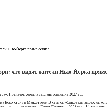
ители Нью-Йорка прямо сейчас
рри: что видят жители Нью-Йорка прямо
ра». Премьера сериала запланирована на 2027 год.
на Боро-стрит в Манхэттене. В сети опубликовали видео, на ко
оздание нового сериала «Гарри Поттер» в 2023 году. Каждая кни