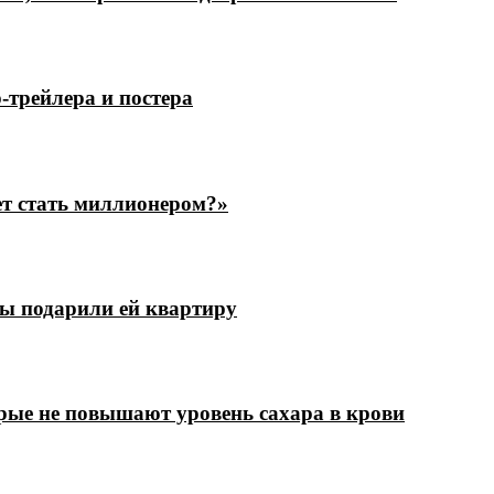
трейлера и постера
ет стать миллионером?»
цы подарили ей квартиру
рые не повышают уровень сахара в крови