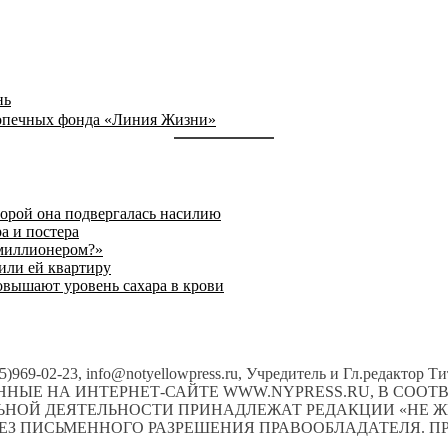
нь
допечных фонда «Линия Жизни»
торой она подвергалась насилию
а и постера
 миллионером?»
или ей квартиру
овышают уровень сахара в крови
495)969-02-23, info@notyellowpress.ru, Учредитель и Гл.редактор
НЫЕ НА ИНТЕРНЕТ-САЙТЕ WWW.NYPRESS.RU, В СОО
ЛЬНОЙ ДЕЯТЕЛЬНОСТИ ПРИНАДЛЕЖАТ РЕДАКЦИИ «НЕ Ж
ЕЗ ПИСЬМЕННОГО РАЗРЕШЕНИЯ ПРАВООБЛАДАТЕЛЯ. ПР