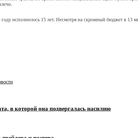
плечо.
году исполнилось 15 лет. Несмотря на скромный бюджет в 13 м
вости
а, в которой она подвергалась насилию
трейлера и постера