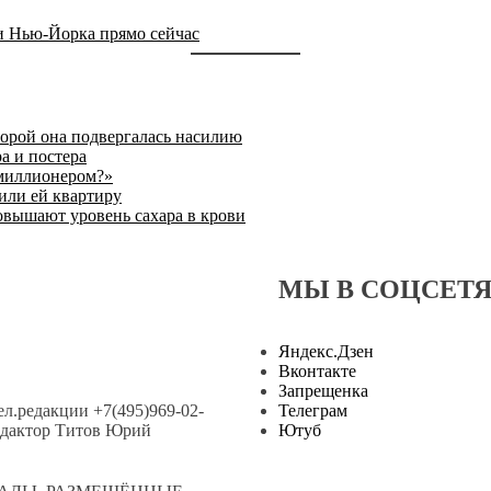
ли Нью-Йорка прямо сейчас
торой она подвергалась насилию
а и постера
 миллионером?»
или ей квартиру
овышают уровень сахара в крови
МЫ В СОЦСЕТ
Яндекс.Дзен
Вконтакте
Запрещенка
тел.редакции +7(495)969-02-
Телеграм
.редактор Титов Юрий
Ютуб