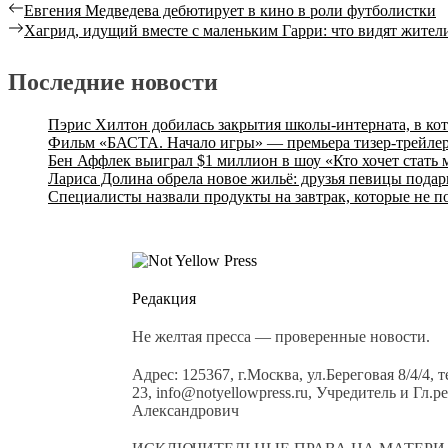
Евгения Медведева дебютирует в кино в роли футболистки
Хагрид, идущий вместе с маленьким Гарри: что видят жите
Последние новости
Пэрис Хилтон добилась закрытия школы-интерната, в ко
Фильм «БАСТА. Начало игры» — премьера тизер-трейлер
Бен Аффлек выиграл $1 миллион в шоу «Кто хочет стать
Лариса Долина обрела новое жильё: друзья певицы подар
Специалисты назвали продукты на завтрак, которые не п
Редакция
Не желтая пресса — проверенные новости.
Адрес: 125367, г.Москва, ул.Береговая 8/4/4, 
23, info@notyellowpress.ru, Учредитель и Гл
Александрович