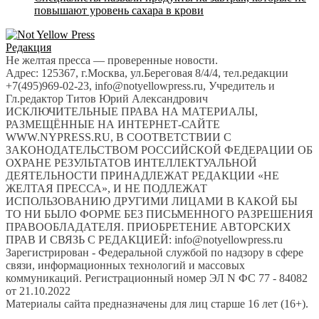
повышают уровень сахара в крови
Редакция
Не желтая пресса — проверенные новости.
Адрес: 125367, г.Москва, ул.Береговая 8/4/4, тел.редакции
+7(495)969-02-23, info@notyellowpress.ru, Учредитель и
Гл.редактор Титов Юрий Александрович
ИСКЛЮЧИТЕЛЬНЫЕ ПРАВА НА МАТЕРИАЛЫ,
РАЗМЕЩЁННЫЕ НА ИНТЕРНЕТ-САЙТЕ
WWW.NYPRESS.RU, В СООТВЕТСТВИИ С
ЗАКОНОДАТЕЛЬСТВОМ РОССИЙСКОЙ ФЕДЕРАЦИИ ОБ
ОХРАНЕ РЕЗУЛЬТАТОВ ИНТЕЛЛЕКТУАЛЬНОЙ
ДЕЯТЕЛЬНОСТИ ПРИНАДЛЕЖАТ РЕДАКЦИИ «НЕ
ЖЕЛТАЯ ПРЕССА», И НЕ ПОДЛЕЖАТ
ИСПОЛЬЗОВАНИЮ ДРУГИМИ ЛИЦАМИ В КАКОЙ БЫ
ТО НИ БЫЛО ФОРМЕ БЕЗ ПИСЬМЕННОГО РАЗРЕШЕНИЯ
ПРАВООБЛАДАТЕЛЯ. ПРИОБРЕТЕНИЕ АВТОРСКИХ
ПРАВ И СВЯЗЬ С РЕДАКЦИЕЙ: info@notyellowpress.ru
Зарегистрирован - Федеральной службой по надзору в сфере
связи, информационных технологий и массовых
коммуникаций. Регистрационный номер ЭЛ N ФС 77 - 84082
от 21.10.2022
Материалы сайта предназначены для лиц старше 16 лет (16+).