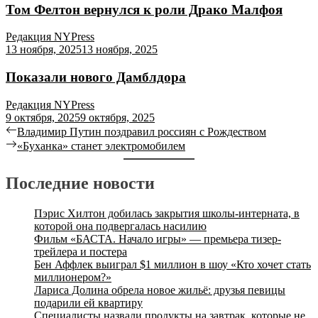
Том Фелтон вернулся к роли Драко Малфоя
Редакция NYPress
13 ноября, 2025
13 ноября, 2025
Показали нового Дамблдора
Редакция NYPress
9 октября, 2025
9 октября, 2025
Навигация
Previous
Владимир Путин поздравил россиян с Рождеством
post:
Next
«Буханка» станет электромобилем
по
post:
записям
Последние новости
Пэрис Хилтон добилась закрытия школы-интерната, в
которой она подвергалась насилию
Фильм «БАСТА. Начало игры» — премьера тизер-
трейлера и постера
Бен Аффлек выиграл $1 миллион в шоу «Кто хочет стать
миллионером?»
Лариса Долина обрела новое жильё: друзья певицы
подарили ей квартиру
Специалисты назвали продукты на завтрак, которые не