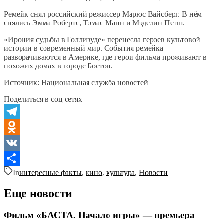
Ремейк снял российский режиссер Марюс Вайсберг. В нём
снялись Эмма Робертс, Томас Манн и Мэделин Петш.
«Ирония судьбы в Голливуде» перенесла героев культовой
истории в современный мир. События ремейка
разворачиваются в Америке, где герои фильма проживают в
похожих домах в городе Бостон.
Источник: Национальная служба новостей
Поделиться в соц сетях
Telegram
Odnoklassniki
VK
In
интересные факты
,
кино
,
культура
,
Новости
Отправить
Еще новости
Фильм «БАСТА. Начало игры» — премьера