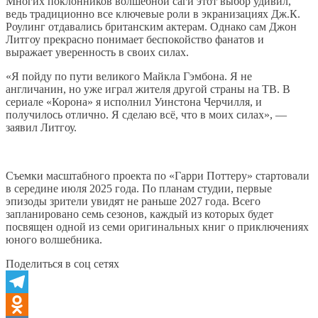
Многих поклонников волшебной саги этот выбор удивил,
ведь традиционно все ключевые роли в экранизациях Дж.К.
Роулинг отдавались британским актерам. Однако сам Джон
Литгоу прекрасно понимает беспокойство фанатов и
выражает уверенность в своих силах.
«Я пойду по пути великого Майкла Гэмбона. Я не
англичанин, но уже играл жителя другой страны на ТВ. В
сериале «Корона» я исполнил Уинстона Черчилля, и
получилось отлично. Я сделаю всё, что в моих силах», —
заявил Литгоу.
Съемки масштабного проекта по «Гарри Поттеру» стартовали
в середине июля 2025 года. По планам студии, первые
эпизоды зрители увидят не раньше 2027 года. Всего
запланировано семь сезонов, каждый из которых будет
посвящен одной из семи оригинальных книг о приключениях
юного волшебника.
Поделиться в соц сетях
Telegram