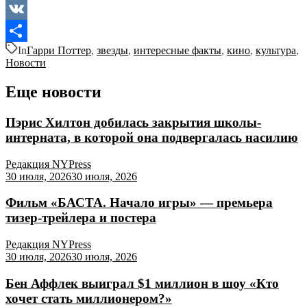
Odnoklassniki
VK
In
Гарри Поттер
,
звезды
,
интересные факты
,
кино
,
культура
,
Отправить
Новости
Еще новости
Пэрис Хилтон добилась закрытия школы-
интерната, в которой она подвергалась насилию
Редакция NYPress
30 июля, 2026
30 июля, 2026
Фильм «БАСТА. Начало игры» — премьера
тизер-трейлера и постера
Редакция NYPress
30 июля, 2026
30 июля, 2026
Бен Аффлек выиграл $1 миллион в шоу «Кто
хочет стать миллионером?»