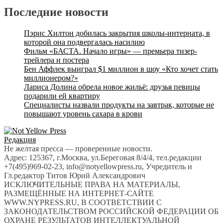
записям
Последние новости
Пэрис Хилтон добилась закрытия школы-интерната, в
которой она подвергалась насилию
Фильм «БАСТА. Начало игры» — премьера тизер-
трейлера и постера
Бен Аффлек выиграл $1 миллион в шоу «Кто хочет стать
миллионером?»
Лариса Долина обрела новое жильё: друзья певицы
подарили ей квартиру
Специалисты назвали продукты на завтрак, которые не
повышают уровень сахара в крови
Редакция
Не желтая пресса — проверенные новости.
Адрес: 125367, г.Москва, ул.Береговая 8/4/4, тел.редакции
+7(495)969-02-23, info@notyellowpress.ru, Учредитель и
Гл.редактор Титов Юрий Александрович
ИСКЛЮЧИТЕЛЬНЫЕ ПРАВА НА МАТЕРИАЛЫ,
РАЗМЕЩЁННЫЕ НА ИНТЕРНЕТ-САЙТЕ
WWW.NYPRESS.RU, В СООТВЕТСТВИИ С
ЗАКОНОДАТЕЛЬСТВОМ РОССИЙСКОЙ ФЕДЕРАЦИИ ОБ
ОХРАНЕ РЕЗУЛЬТАТОВ ИНТЕЛЛЕКТУАЛЬНОЙ