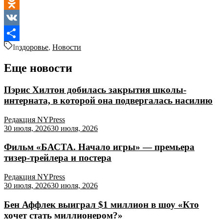
Telegram
Odnoklassniki
VK
In
здоровье
,
Новости
Отправить
Еще новости
Пэрис Хилтон добилась закрытия школы-
интерната, в которой она подвергалась насилию
Редакция NYPress
30 июля, 2026
30 июля, 2026
Фильм «БАСТА. Начало игры» — премьера
тизер-трейлера и постера
Редакция NYPress
30 июля, 2026
30 июля, 2026
Бен Аффлек выиграл $1 миллион в шоу «Кто
хочет стать миллионером?»