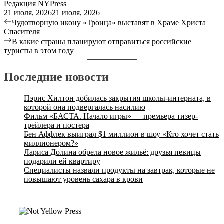
Редакция NYPress
21 июля, 2026
21 июля, 2026
Чудотворную икону «Троица» выставят в Храме Христа
Спасителя
В какие страны планируют отправиться российские
туристы в этом году
Последние новости
Пэрис Хилтон добилась закрытия школы-интерната, в
которой она подвергалась насилию
Фильм «БАСТА. Начало игры» — премьера тизер-
трейлера и постера
Бен Аффлек выиграл $1 миллион в шоу «Кто хочет стать
миллионером?»
Лариса Долина обрела новое жильё: друзья певицы
подарили ей квартиру
Специалисты назвали продукты на завтрак, которые не
повышают уровень сахара в крови