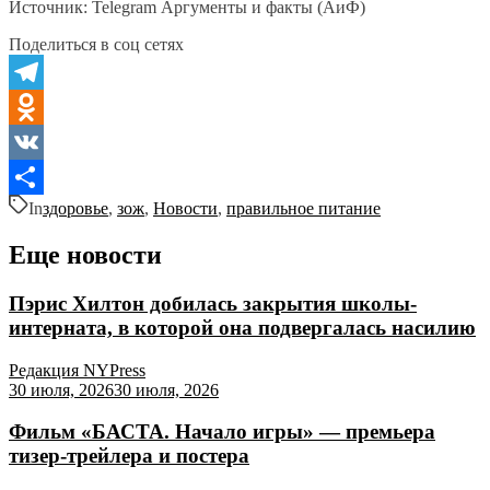
Источник: Telegram Аргументы и факты (АиФ)
Поделиться в соц сетях
Telegram
Odnoklassniki
VK
In
здоровье
,
зож
,
Новости
,
правильное питание
Отправить
Еще новости
Пэрис Хилтон добилась закрытия школы-
интерната, в которой она подвергалась насилию
Редакция NYPress
30 июля, 2026
30 июля, 2026
Фильм «БАСТА. Начало игры» — премьера
тизер-трейлера и постера