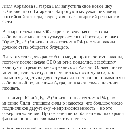
Лиля Абрамова (Татарка FM) запустила свое новое шоу
«Откровенно с Татаркой». Затронув тему уехавших звезд
российской эстрады, ведущая вызвала широкий резонанс в
Сети.
В эфире телеканала 360 актриса и ведущая высказала
собственное мнение о культуре отмены в России, а также о
Юрие Дуде* (*признан иноагентом в РФ) и о том, каким
должно стать общество будущего.
Лиля отметила, что ранее было модно противостоять власти,
поэтому после начала СВО многие поддались всеобщему
«хайпу» и стремительно отреклись от России. Однако, по ее
мнению, теперь ситуация изменилась, поэтому всех, кто
пытается усидеть на двух стульях или негативно отзывается о
собственной родине из-за бугра, ни в коем случае не стоит
прощать.
Например, Юрий Дудь* (*признан иноагентом в РФ), по
мнению Лили, слишком сильно надеется, что большое число
подписчиков дарует ему «неприкосновенность», но это
совершенно не так. При сегодняшних обстоятельствах армия
фанатов не значит ровным счетом ничего.
«Они [уехавшие] почему-то решили, что их подписчики —