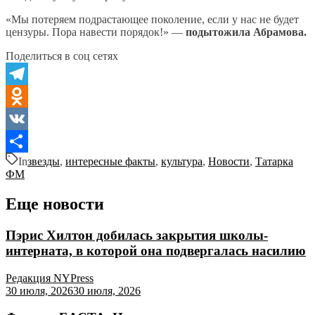
«Мы потеряем подрастающее поколение, если у нас не будет
цензуры. Пора навести порядок!» —
подытожила Абрамова.
Поделиться в соц сетях
Telegram
Odnoklassniki
VK
In
звезды
,
интересные факты
,
культура
,
Новости
,
Татарка
Отправить
ФМ
Еще новости
Пэрис Хилтон добилась закрытия школы-
интерната, в которой она подвергалась насилию
Редакция NYPress
30 июля, 2026
30 июля, 2026