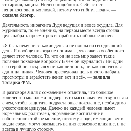
это армия, защита. Ничего подобного. Сейчас нет
неприкосновенных людей, потому что гибнут люди», —
сказала блогер.
Деятельность иноагента Дудя ведущая и вовсе осудила. Для
журналиста, по ее мнению, на первом месте всегда стояла
цель набрать просмотров и заработать побольше денег:
«Я бы к нему ни за какие деньги не пошла на сегодняшний
день. Я вообще никогда не понимала, что такого особенного
делает этот человек. То, что он на весь мир задает такие
поганые похабные вопросы? В чем он журналист? Ни один
его герой не раскрылся ни как личность, ни как творческая
единица, никак. Человек преследовал цель просто набрать
просмотры и заработать денег, вот и всё», —
заявила
Татарка ФМ.
В разговоре Лиля с сожалением отметила, что большое
количество молодежи подвергнуто массовому чувству, в связи
с чем, чтобы защитить подрастающее поколение, необходимо
ужесточение цензуры. Далеко не каждый человек имеет
нормальных родителей, нормальное воспитание и
собственное стойкое мнение, поэтому люди, имеющие вес в
медиа среде, могут оказывать на них серьезное влияние, и не
всегда в лучшую сторону.