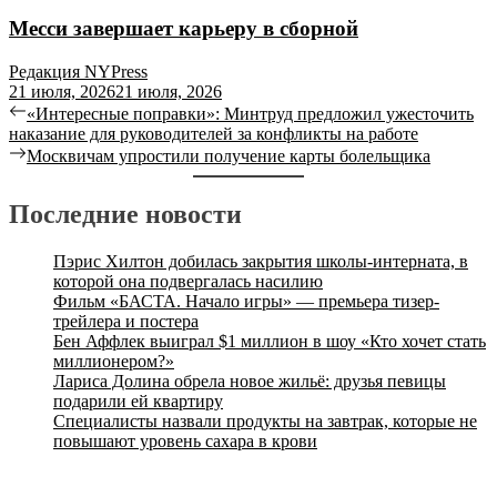
Месси завершает карьеру в сборной
Редакция NYPress
21 июля, 2026
21 июля, 2026
«Интересные поправки»: Минтруд предложил ужесточить
наказание для руководителей за конфликты на работе
Москвичам упростили получение карты болельщика
Последние новости
Пэрис Хилтон добилась закрытия школы-интерната, в
которой она подвергалась насилию
Фильм «БАСТА. Начало игры» — премьера тизер-
трейлера и постера
Бен Аффлек выиграл $1 миллион в шоу «Кто хочет стать
миллионером?»
Лариса Долина обрела новое жильё: друзья певицы
подарили ей квартиру
Специалисты назвали продукты на завтрак, которые не
повышают уровень сахара в крови